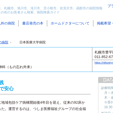
プ
道、札幌市、旭川市、滝川市、苫小牧市、岩見沢市、函館市の病院情報
たの街のお医者さん検索、病院検索ガイド
以外の病院
書店発売の本
ホームドクターについて
掲載希望
の病院
日本医療大学病院
札幌市豊平区
011-852-6
https://nihoniry
神科（もの忘れ外来）
践
で安心
診療時
月～水 
木・金 
に地域包括ケア病棟開始後4年目を迎え、従来の92床か
※受付
16:30
なった。運営するのは、つしま医療福祉グループの社会福