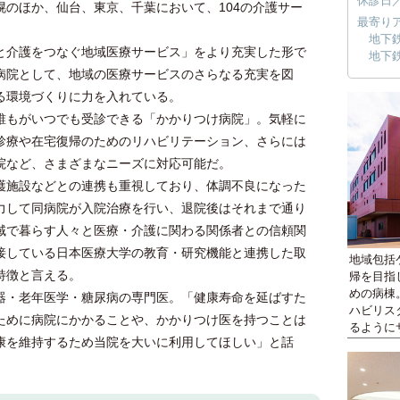
休診日
のほか、仙台、東京、千葉において、104の介護サー
最寄り
地下
介護をつなぐ地域医療サービス」をより充実した形で
地下
病院として、地域の医療サービスのさらなる充実を図
る環境づくりに力を入れている。
もがいつでも受診できる「かかりつけ病院」。気軽に
診療や在宅復帰のためのリハビリテーション、さらには
院など、さまざまなニーズに対応可能だ。
施設などとの連携も重視しており、体調不良になった
力して同病院が入院治療を行い、退院後はそれまで通り
域で暮らす人々と医療・介護に関わる関係者との信頼関
接している日本医療大学の教育・研究機能と連携した取
地域包括
特徴と言える。
帰を目指
めの病棟
・老年医学・糖尿病の専門医。「健康寿命を延ばすた
ハビリス
ために病院にかかることや、かかりつけ医を持つことは
るように
康を維持するため当院を大いに利用してほしい」と話