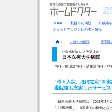
北海
あな
HOME
札幌市の病院
札幌市
ぶらんとマガジン社の求人情報
札幌市の病院
豊平区
社会福祉法人 ノテ福祉会
日本医療大学病院
内科・循環器内科・消化器内科・精
“時々入院、ほぼ在宅”を実
退院後も充実したサービス
日本医療大学病院は、2026年4月
ら13床増床し、105床での稼働と