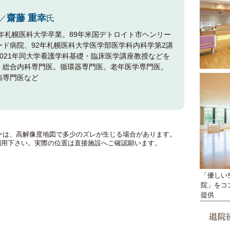
齋藤 重幸
／
氏
85年札幌医科大学卒業。89年米国デトロイト市ヘンリー
ード病院、92年札幌医科大学医学部医学科内科学第2講
2021年同大学看護学科基礎・臨床医学講座教授などを
。総合内科専門医。循環器専門医。老年医学専門医。
病専門医など
のマーカーは、高解像度地図で多少のズレが生じる場合があります。
利用下さい。実際の位置は直接施設へご確認願います。
「優しい
院」をコ
提供