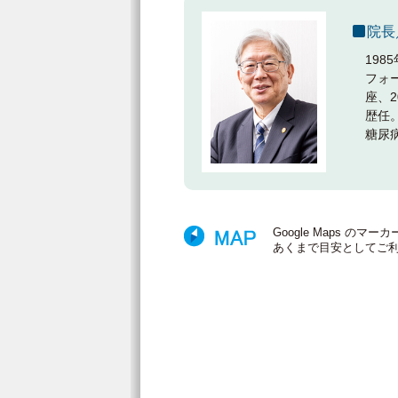
院長
19
フォ
座、
歴任
糖尿
Google Maps 
あくまで目安としてご