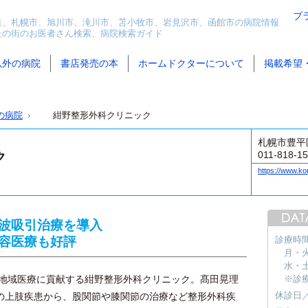
プ
道、札幌市、旭川市、滝川市、苫小牧市、岩見沢市、函館市の病院情報
たの街のお医者さん検索、病院検索ガイド
以外の病院
書店発売の本
ホームドクターについて
掲載希望
の病院
紺野整形外科クリニック
札幌市豊平区
011-818-1
ク
https://www.k
波吸引治療を導入
容医療も好評
診療時
月・火・
水・土 
り地域医療に貢献する紺野整形外科クリニック。髙田晃理
※診
休診日
の上肢疾患から、股関節や膝関節の治療など整形外科疾