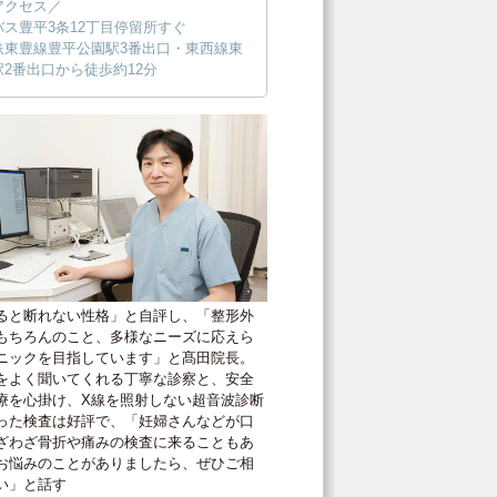
アクセス／
バス豊平3条12丁目停留所すぐ
鉄東豊線豊平公園駅3番出口・東西線東
駅2番出口から徒歩約12分
ると断れない性格」と自評し、「整形外
もちろんのこと、多様なニーズに応えら
ニックを目指しています」と髙田院長。
をよく聞いてくれる丁寧な診察と、安全
療を心掛け、X線を照射しない超音波診断
った検査は好評で、「妊婦さんなどが口
ざわざ骨折や痛みの検査に来ることもあ
お悩みのことがありましたら、ぜひご相
い」と話す