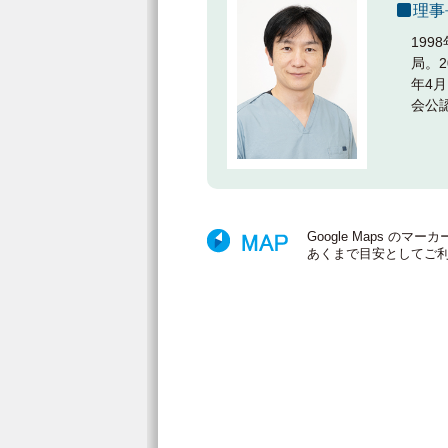
理事
19
局。
年4
会公
Google Maps 
あくまで目安としてご