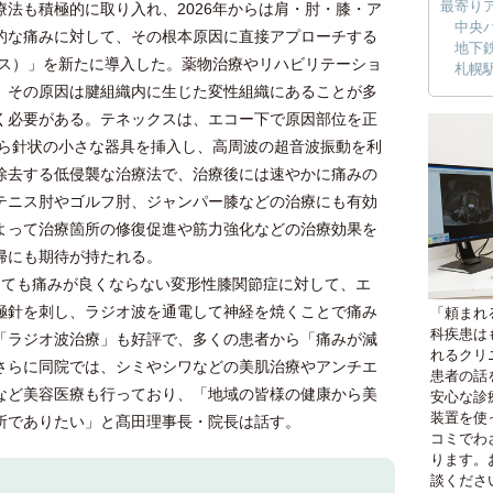
最寄り
法も積極的に取り入れ、2026年からは肩・肘・膝・ア
中央
的な痛みに対して、その根本原因に直接アプローチする
地下
クス）」を新たに導入した。薬物治療やリハビリテーショ
札幌
、その原因は腱組織内に生じた変性組織にあることが多
く必要がある。テネックスは、エコー下で原因部位を正
から針状の小さな器具を挿入し、高周波の超音波振動を利
除去する低侵襲な治療法で、治療後には速やかに痛みの
テニス肘やゴルフ肘、ジャンパー膝などの治療にも有効
よって治療箇所の修復促進や筋力強化などの治療効果を
帰にも期待が持たれる。
ても痛みが良くならない変形性膝関節症に対して、エ
極針を刺し、ラジオ波を通電して神経を焼くことで痛み
「頼まれ
科疾患は
「ラジオ波治療」も好評で、多くの患者から「痛みが減
れるクリ
さらに同院では、シミやシワなどの美肌治療やアンチエ
患者の話
など美容医療も行っており、「地域の皆様の健康から美
安心な診
装置を使
所でありたい」と髙田理事長・院長は話す。
コミでわ
ります。
談くださ