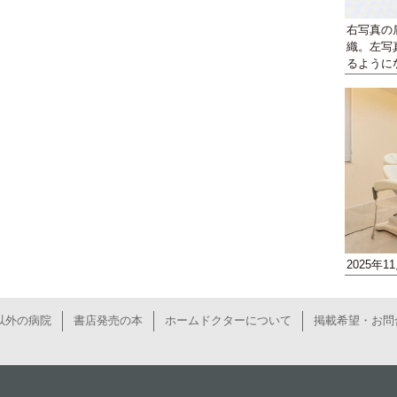
右写真の
織。左写
るように
2025年
以外の病院
書店発売の本
ホームドクターについて
掲載希望・お問