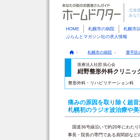
北海
あな
HOME
札幌市の病院
札幌市
ぶらんとマガジン社の求人情報
札幌市の病院
豊平区
医療法人社団 拓心会
紺野整形外科クリニッ
整形外科・リハビリテーション科
痛みの原因を取り除く超音
札幌初のラジオ波治療や美
国道36号線沿いで約20年にわた
事長・院長の専門である肩関節など