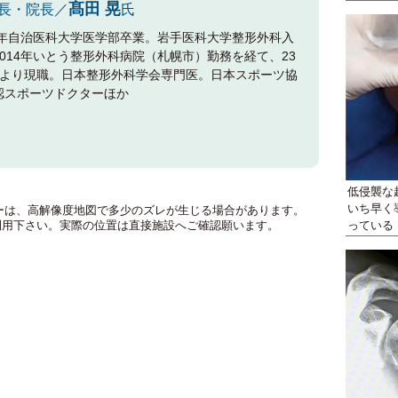
髙田 晃
長・院長／
氏
98年自治医科大学医学部卒業。岩手医科大学整形外科入
2014年いとう整形外科病院（札幌市）勤務を経て、23
月より現職。日本整形外科学会専門医。日本スポーツ協
認スポーツドクターほか
低侵襲な
いち早く
のマーカーは、高解像度地図で多少のズレが生じる場合があります。
利用下さい。実際の位置は直接施設へご確認願います。
っている