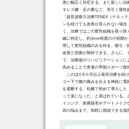
患に幅広く対応する。また新しい治療
キレス腱・足の裏など、長引く慢性
「超音波吸引治療TENEX（テネッ
ンを続けても改善が見られない場合
く、治療ではこの変性組織を取り除
確に特定し、約3mm程度の小切開
用して変性組織のみを砕き、吸引・
改善と回復が期待できる。さらに、
で、治療後のリハビリテーションに
高めることで患者の早期スポーツ復
このほか6カ月以上保存治療を続け
コー下で膝の痛みを伝える神経に電
を遮断する、札幌で初めて導入した
って楽になった」と喜ばれている。
イジング、医療脱毛やアートメイク
容の悩みまで、気軽に相談できる場