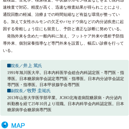
速検査で対応。精度が高く、迅速な検査結果が得られことにより、
通院回数の軽減、治療までの時間短縮など有益な環境が整ってい
る。加えて女性ホルモンの欠乏やバセドウ病などの内分泌疾患に起
因する骨粗しょう症にも留意し、予防と適正な診断に努めている。
発熱外来を含めた一般内科に加え、フットケア外来や透析予防指
導外来、個別栄養指導など専門外来を設置し、幅広い診療を行って
いる。
井上 篤
院長／
氏
1991年旭川医大卒。日本内科医学会総合内科認定医・専門医・指
導医。日本糖尿病学会認定専門医・指導医。日本内分泌学会認定
専門医・指導医。日本甲状腺学会専門医
牧野 圭祐
副院長／
氏
2013年山形大学医学部卒業。JCHO北海道病院糖尿病・内分泌内
科勤務を経て25年10月より現職。日本内科学会内科認定医。日本
糖尿病学会糖尿病専門医