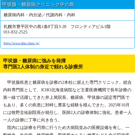
甲状腺・糖尿病クリニック中の島
糖尿病内科・内分泌／代謝内科・内科
札幌市豊平区中の島1条8丁目3-28 フロンティアビル1階
011-832-2525
https://www.tdm-clinic.jp/
甲状腺・糖尿病に強みを発揮
専門医2人体制の身近で頼れる診療所
甲状腺疾患と糖尿病を診療の2本柱に据えた専門クリニック。総合
内科専門医として、JCHO北海道病院など主要医療機関で長年診療の
第一線で活躍してきた井上篤院長。糖尿病、甲状腺の認定専門医で
もあり、多くの疾患に対峙し豊富な経験を積んできた。2025年10月
には牧野圭祐副院長が就任し、医師2人の診療体制に強化。患者一人
一人の診療に丁寧に向き合う。
院内には診療を円滑に行うため大病院並みの医療設備を有し、一
般検血、生化学、検尿検査、甲状腺ホルモン検査などを全て院内迅