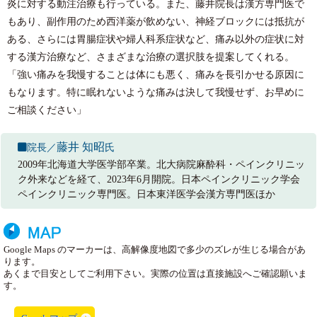
炎に対する動注治療も行っている。また、藤井院長は漢方専門医で
もあり、副作用のため西洋薬が飲めない、神経ブロックには抵抗が
ある、さらには胃腸症状や婦人科系症状など、痛み以外の症状に対
する漢方治療など、さまざまな治療の選択肢を提案してくれる。
「強い痛みを我慢することは体にも悪く、痛みを長引かせる原因に
もなります。特に眠れないような痛みは決して我慢せず、お早めに
ご相談ください」
藤井 知昭
院長／
氏
2009年北海道大学医学部卒業。北大病院麻酔科・ペインクリニッ
ク外来などを経て、2023年6月開院。日本ペインクリニック学会
ペインクリニック専門医。日本東洋医学会漢方専門医ほか
Google Maps のマーカーは、高解像度地図で多少のズレが生じる場合があ
ります。
あくまで目安としてご利用下さい。実際の位置は直接施設へご確認願いま
す。