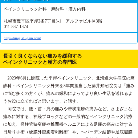
ペインクリニック外科・麻酔科・漢方内科
札幌市豊平区平岸2条7丁目3-1 アルファビルⅣ3階
011-837-1374
https://hiragishi-pain.com/
長引く良くならない痛みを緩和する
ペインクリニックと漢方の専門医
2023年6月に開院した平岸ペインクリニック。北海道大学病院の麻
酔科・ペインクリニック外来を8年間担当した藤井知昭院長は「痛み
に悩む多くの方々が、痛みの緩和によってより良い生活を送れるよ
うお役に立てればと思います」と話す。
同院では、腰・首・肩の痛みや帯状疱疹の痛みなど、さまざまな
痛みに対する、神経ブロックなどの一般的なペインクリニック治療
に加え、脊柱管狭窄症や椎間板ヘルニアによる足腰の痛みに対する
日帰り手術（硬膜外腔癒着剥離術）や、ヘバーデン結節や足底腱膜