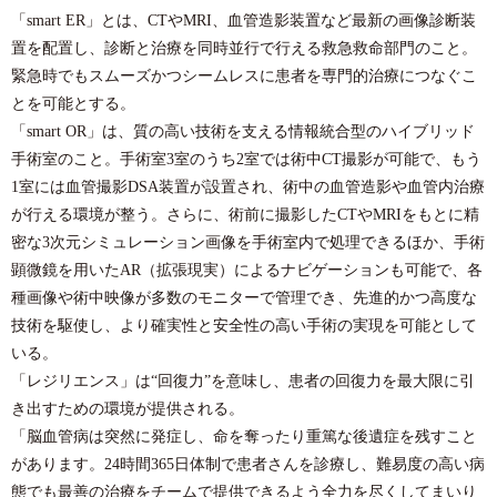
「smart ER」とは、CTやMRI、血管造影装置など最新の画像診断装
置を配置し、診断と治療を同時並行で行える救急救命部門のこと。
緊急時でもスムーズかつシームレスに患者を専門的治療につなぐこ
とを可能とする。
「smart OR」は、質の高い技術を支える情報統合型のハイブリッド
手術室のこと。手術室3室のうち2室では術中CT撮影が可能で、もう
1室には血管撮影DSA装置が設置され、術中の血管造影や血管内治療
が行える環境が整う。さらに、術前に撮影したCTやMRIをもとに精
密な3次元シミュレーション画像を手術室内で処理できるほか、手術
顕微鏡を用いたAR（拡張現実）によるナビゲーションも可能で、各
種画像や術中映像が多数のモニターで管理でき、先進的かつ高度な
技術を駆使し、より確実性と安全性の高い手術の実現を可能として
いる。
「レジリエンス」は“回復力”を意味し、患者の回復力を最大限に引
き出すための環境が提供される。
「脳血管病は突然に発症し、命を奪ったり重篤な後遺症を残すこと
があります。24時間365日体制で患者さんを診療し、難易度の高い病
態でも最善の治療をチームで提供できるよう全力を尽くしてまいり