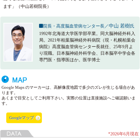
ます」（中山若樹院長）
中山 若樹
院長・高度脳血管病センター長／
氏
1992年北海道大学医学部卒業。同大脳神経外科入
局。2021年柏葉脳神経外科病院（現・札幌柏葉会
病院）高度脳血管病センター長就任、25年9月よ
り現職。日本脳神経外科学会、日本脳卒中学会各
専門医・指導医ほか。医学博士
Google Maps のマーカーは、高解像度地図で多少のズレが生じる場合があ
ります。
あくまで目安としてご利用下さい。実際の位置は直接施設へご確認願いま
す。
Googleマップ
*2026年6月現在