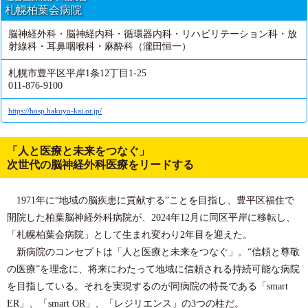
札幌柏葉会病院
脳神経外科・脳神経内科・循環器内科・リハビリテーション科・放
射線科・耳鼻咽喉科・麻酔科（瀧田恒一）
札幌市豊平区平岸1条12丁目1-25
011-876-9100
https://hosp.hakuyo-kai.or.jp/
「人と医療と未来をつなぐ」
次世代の脳神経外科医療をリードする
1971年に“地域の脳疾患に貢献する”ことを目指し、豊平区福住で
開院した柏葉脳神経外科病院が、2024年12月に同区平岸に移転し、
「札幌柏葉会病院」として生まれ変わり2年目を迎えた。
新病院のコンセプトは「人と医療と未来をつなぐ」。“信頼と尊敬
の医療”を理念に、将来にわたって地域に信頼される持続可能な病院
を目指している。それを実現するのが同病院の特長である「smart
ER」、「smart OR」、「レジリエンス」の3つの柱だ。