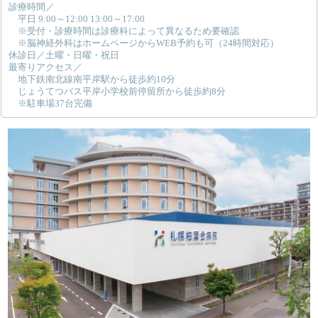
診療時間／
平日 9:00～12:00 13:00～17:00
※受付・診療時間は診療科によって異なるため要確認
※脳神経外科はホームページからWEB予約も可（24時間対応）
休診日／土曜・日曜・祝日
最寄りアクセス／
地下鉄南北線南平岸駅から徒歩約10分
じょうてつバス平岸小学校前停留所から徒歩約8分
※駐車場37台完備