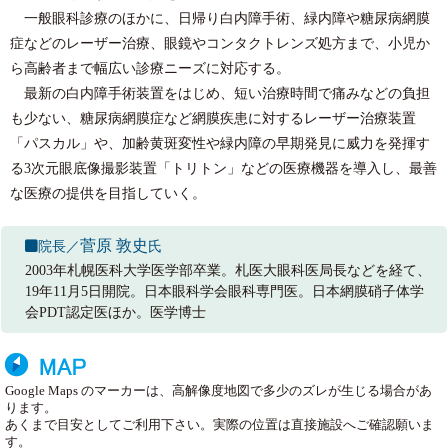
一般眼科診療のほかに、日帰り白内障手術、緑内障や糖尿病網膜
症などのレーザー治療、眼鏡やコンタクトレンズ処方まで、小児か
ら高齢者まで幅広い診療ニーズに対応する。
最新の白内障手術装置をはじめ、短い治療時間で痛みなどの負担
も少ない、糖尿病網膜症など網膜疾患に対するレーザー治療装置
「パスカル」や、加齢黄斑変性や緑内障の早期発見に威力を発揮す
る3次元眼底像撮影装置「トリトン」などの医療機器を導入し、最善
な医療の提供を目指していく。
菅原 敦史
院長／
氏
2003年札幌医科大学医学部卒業。札医大眼科医局長などを経て、
19年11月5日開院。日本眼科学会眼科専門医。日本網膜硝子体学
会PDT認定医ほか。医学博士
Google Maps のマーカーは、高解像度地図で多少のズレが生じる場合があ
ります。
あくまで目安としてご利用下さい。実際の位置は直接施設へご確認願いま
す。