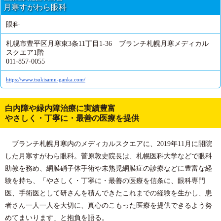
月寒すがわら眼科
眼科
札幌市豊平区月寒東3条11丁目1-36 ブランチ札幌月寒メディカル
スクエア1階
011-857-0055
https://www.tsukisamu-ganka.com/
白内障や緑内障治療に実績豊富
やさしく・丁寧に・最善の医療を提供
ブランチ札幌月寒内のメディカルスクエアに、2019年11月に開院
した月寒すがわら眼科。菅原敦史院長は、札幌医科大学などで眼科
助教を務め、網膜硝子体手術や未熟児網膜症の診療などに豊富な経
験を持ち、「やさしく・丁寧に・最善の医療を信条に、眼科専門
医、手術医として研さんを積んできたこれまでの経験を生かし、患
者さん一人一人を大切に、真心のこもった医療を提供できるよう努
めてまいります」と抱負を語る。