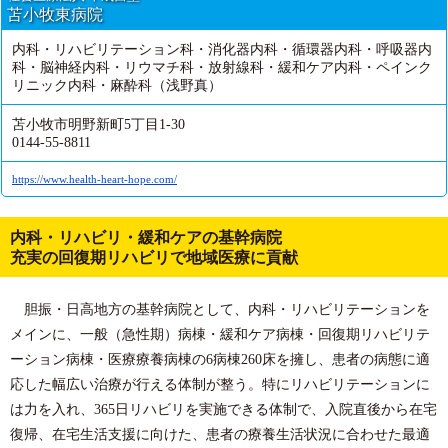
苫小牧東病院
内科・リハビリテーション科・消化器内科・循環器内科・呼吸器内
科・脳神経内科・リウマチ科・放射線科・緩和ケア内科・ペインク
リニック内科・麻酔科（浅野真）
苫小牧市明野新町5丁目1-30
0144-55-8811
https://www.health-heart-hope.com/
内科・リハビリ・緩和ケアの基幹病院
充実の回復期リハビリで地域医療に貢献
胆振・日高地方の基幹病院として、内科・リハビリテーションを
メインに、一般（急性期）病棟・緩和ケア病棟・回復期リハビリテ
ーション病棟・医療療養病棟の6病棟260床を擁し、患者の病態に適
応した幅広い治療が行える体制が整う。特にリハビリテーションに
は力を入れ、365日リハビリを実施できる体制で、入院直後から在宅
復帰、在宅生活支援に向けた、患者の療養生活状況に合わせた最適