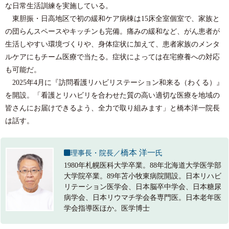
な日常生活訓練を実施している。
東胆振・日高地区で初の緩和ケア病棟は15床全室個室で、家族と
の団らんスペースやキッチンも完備。痛みの緩和など、がん患者が
生活しやすい環境づくりや、身体症状に加えて、患者家族のメンタ
ルケアにもチーム医療で当たる。症状によっては在宅療養への対応
も可能だ。
2025年4月に『訪問看護リハビリステーション和来る（わくる）』
を開設。「看護とリハビリを合わせた質の高い適切な医療を地域の
皆さんにお届けできるよう、全力で取り組みます」と橋本洋一院長
は話す。
橋本 洋一
理事長・院長／
氏
1980年札幌医科大学卒業。88年北海道大学医学部
大学院卒業。89年苫小牧東病院開設。日本リハビ
リテーション医学会、日本脳卒中学会、日本糖尿
病学会、日本リウマチ学会各専門医。日本老年医
学会指導医ほか。医学博士