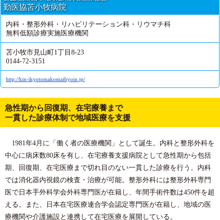
勤医協苫小牧病院
内科・整形外科・リハビリテーション科・リウマチ科
無料低額診療実施医療機関
苫小牧市見山町1丁目8-23
0144-72-3151
http://kin-ikyotomakomaibyoin.jp/
急性期から回復期、在宅療養まで
一貫した診療体制で地域医療を支援
1981年4月に「働く者の医療機関」として誕生。内科と整形外科を
中心に病床数80床を有し、在宅療養支援病院として急性期から包括
期、回復期、在宅医療まで切れ目のない一貫した診療を行う。内科
では消化器内視鏡の検査・治療が可能。整形外科には整形外科専門
医で日本手外科学会外科専門医が在籍し、年間手術件数は450件を超
える。また、日本在宅医療連合学会認定専門医が在籍し、地域の医
療機関や介護施設と連携して在宅医療を展開している。