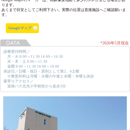
Google Maps のマーカーは、高解像度地図で多少のズレが生じる場合があ
ります。
あくまで目安としてご利用下さい。実際の位置は直接施設へご確認願いま
す。
Googleマップ
*2026年5月現在
診療受付時間／
月・火 8:00～11:30 14:00～16:30
水・木・土 8:00～11:30
金曜 8:00～11:30 16:00～19:00
休診日／日曜・祝日・原則として第2、4土曜
※整形外科は月曜・火曜の午後と水曜・木曜も休診
最寄りアクセス／
道南バス北光小学校前から徒歩3分