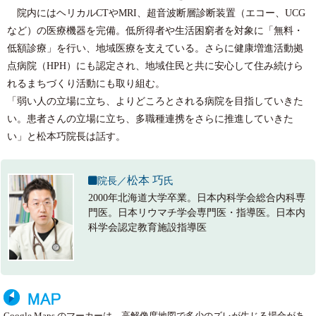
院内にはヘリカルCTやMRI、超音波断層診断装置（エコー、UCG
など）の医療機器を完備。低所得者や生活困窮者を対象に「無料・
低額診療」を行い、地域医療を支えている。さらに健康増進活動拠
点病院（HPH）にも認定され、地域住民と共に安心して住み続けら
れるまちづくり活動にも取り組む。
「弱い人の立場に立ち、よりどころとされる病院を目指していきた
い。患者さんの立場に立ち、多職種連携をさらに推進していきた
い」と松本巧院長は話す。
松本 巧
院長／
氏
2000年北海道大学卒業。日本内科学会総合内科専
門医。日本リウマチ学会専門医・指導医。日本内
科学会認定教育施設指導医