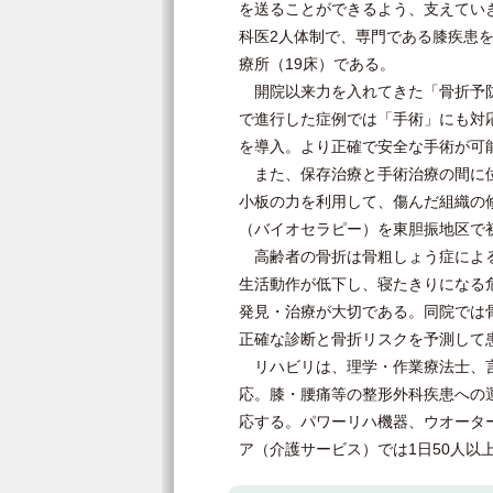
を送ることができるよう、支えてい
科医2人体制で、専門である膝疾患
療所（19床）である。
開院以来力を入れてきた「骨折予防
で進行した症例では「手術」にも対
を導入。より正確で安全な手術が可
また、保存治療と手術治療の間に位
小板の力を利用して、傷んだ組織の修
（バイオセラピー）を東胆振地区で
高齢者の骨折は骨粗しょう症による
生活動作が低下し、寝たきりになる
発見・治療が大切である。同院では
正確な診断と骨折リスクを予測して
リハビリは、理学・作業療法士、言
応。膝・腰痛等の整形外科疾患への
応する。パワーリハ機器、ウオータ
ア（介護サービス）では1日50人以