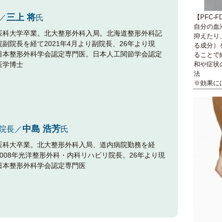
三上 将
／
氏
【PFC-
自分の血
医科大学卒業。北大整形外科入局。北海道整形外科記
抑えたり
院副院長を経て2021年4月より副院長、26年より現
る成分）
日本整形外科学会認定専門医。日本人工関節学会認定
ることで
医学博士
和や症状
法
※効果に
中島 浩芳
院長／
氏
医科大卒業。北大整形外科入局、道内病院勤務を経
2008年光洋整形外科・内科リハビリ院長。26年より現
日本整形外科学会認定専門医