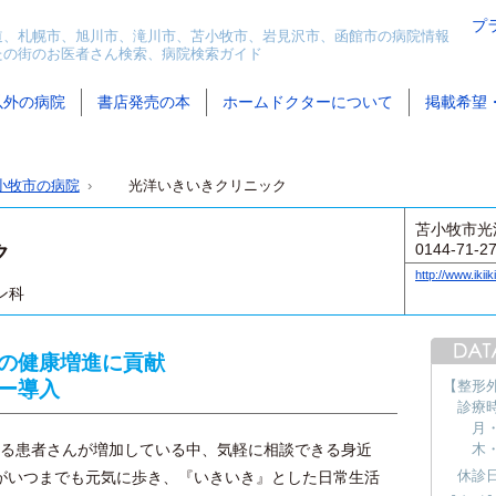
プ
道、札幌市、旭川市、滝川市、苫小牧市、岩見沢市、函館市の病院情報
たの街のお医者さん検索、病院検索ガイド
以外の病院
書店発売の本
ホームドクターについて
掲載希望
小牧市の病院
光洋いきいきクリニック
苫小牧市光洋
0144-71-2
ク
http://www.ikiik
ン科
の健康増進に貢献
ー導入
【整形外
診療
月・
える患者さんが増加している中、気軽に相談できる身近
木・
休診
がいつまでも元気に歩き、『いきいき』とした日常生活