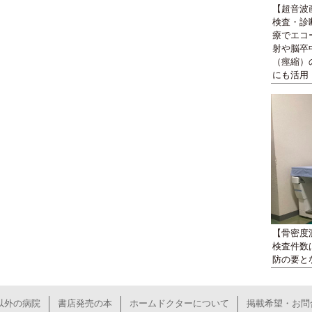
【超音波
検査・診
療でエコ
射や脳卒
（痙縮）
にも活用
【骨密度
検査件数
防の要と
以外の病院
書店発売の本
ホームドクターについて
掲載希望・お問