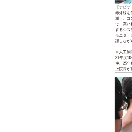
【ナビゲ
赤外線を
測し、コ
で、高い
するシス
モニター
認しなが
※人工膝
21年度1
件、25
上院長が