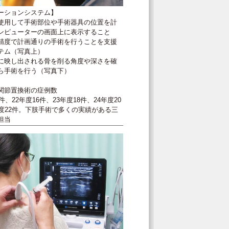
ーションシステム】
使用して手術部位や手術器具の位置を計
ンピューターの画面上に表示すること
精度で計画通りの手術を行うことを支援
テム（写真上）
に映し出される骨を削る角度や深さを確
ら手術を行う（写真下）
関節置換術の症例数
0件、22年度16件、23年度18件、24年度20
年度22件。下肢手術で多くの実績がある三
担当