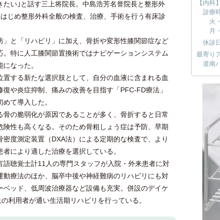
【内科
きたい｣と話す三上将院長。中島浩芳名誉院長と整形外
診療
をはじめ整形外科全般の検査、治療、手術を行う有床診
火・
月・
」と「リハビリ」に加え、骨折や変形性膝関節症など
休診
応。特に人工膝関節置換術ではナビゲーションシステム
最寄り
道南
能になった。
置する新たな選択肢として、自分の血液に含まれる血
復や炎症抑制、痛みの改善を目指す「PFC-FD療法」
初めて導入した。
骨の脆弱化が原因であることが多く、骨折すると日常
危険性も高くなる。そのため骨粗しょう症は予防、早期
骨密度測定装置（DXA法）による定期的な検査で、より
患者により適した治療を選択している。
語聴覚士計11人の専門スタッフが入院・外来患者に対
運動療法のほか、脳卒中後や神経難病のリハビリにも対
ーベッド、低周波治療器など設備も充実。併設のデイケ
上の利用者が通い生活期リハビリを行っている。