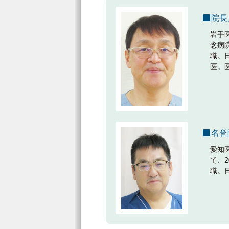
院長
岩手
念病
職。
医。
名誉
愛知
て、
職。