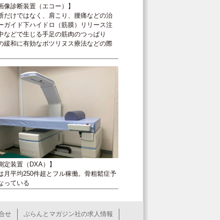
画像診断装置（エコー）】
断だけではなく、肩こり、腰痛などの治
ーガイド下ハイドロ（筋膜）リリース注
中などで生じる手足の筋肉のつっぱり
の緩和に有効なボツリヌス療法などの際
測定装置（DXA）】
は月平均250件超とフル稼働。骨粗鬆症予
なっている
合せ
ぶらんとマガジン社の求人情報