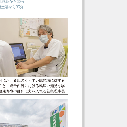
札幌駅から30分
歳空港から35分
科における胆のう・すい臓領域に対する
性と、総合内科における幅広い知見を駆
健康寿命の延伸に力を入れる笹島理事長