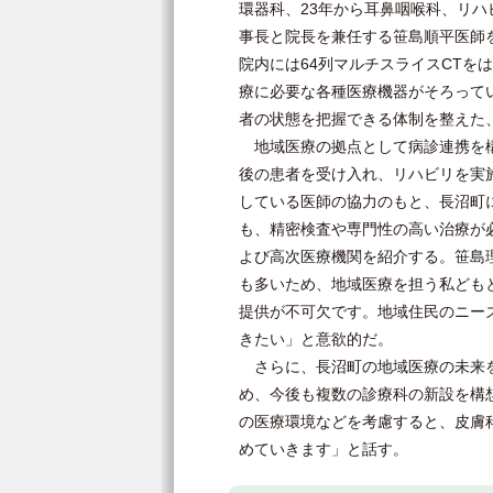
環器科、23年から耳鼻咽喉科、リ
事長と院長を兼任する笹島順平医師
院内には64列マルチスライスCTを
療に必要な各種医療機器がそろって
者の状態を把握できる体制を整えた
地域医療の拠点として病診連携を構
後の患者を受け入れ、リハビリを実
している医師の協力のもと、長沼町
も、精密検査や専門性の高い治療が
よび高次医療機関を紹介する。笹島
も多いため、地域医療を担う私ども
提供が不可欠です。地域住民のニー
きたい」と意欲的だ。
さらに、長沼町の地域医療の未来を
め、今後も複数の診療科の新設を構
の医療環境などを考慮すると、皮膚
めていきます」と話す。