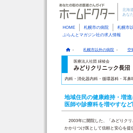
北海
あな
HOME
札幌市の病院
札幌市
ぶらんとマガジン社の求人情報
札幌市以外の病院
空
医療法人社団 緑稜会
みどりクリニック長沼
内科・消化器内科・循環器科・耳鼻
地域住民の健康維持・増進
医師や診療科を増やすなど
2003年に開院した、「みどりクリ
かかりつけ医として信頼と安心を提