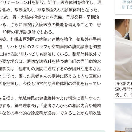
JR新
ハビリテーション科を新設。近年、医療体制を強化し、理
新千
を含め、常勤医3人、非常勤医2人の診療体制となった。
はじめ、胃・大腸内視鏡などを完備。早期発見・早期治
いる。さらに同院は入院医療の機能を備えることで、患
、19床の有床診療所でもある。
築。札幌市厚別区の病院と連携を強化、整形外科手術
施。リハビリ科のスタッフが空知南部の訪問診療を調整
における訪問リハビリも開始している。整形外科以外で
必要な場合は、適切な診療科を持つ他市町の専門病院お
理事長は「他市町の病院に通院するのが困難な患者さん
としては、困った患者さんの期待に応えるような医療の
ズを把握し、今後も恒常的な医療体制の強化を行ってい
消化器内
深い専門
使して、
見据え、地域住民の健康維持および増進に寄与するた
想する。笹島理事長は「患者さんからの相談内容や地域
科などの専門的な診療科が必要。できることから順次進