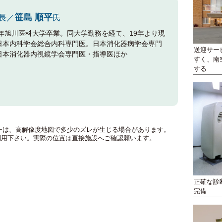
笹島 順平
長／
氏
02年旭川医科大学卒業。同大学勤務を経て、19年より現
日本内科学会総合内科専門医。日本消化器病学会専門
送迎サー
日本消化器内視鏡学会専門医・指導医ほか
すく、南
する
のマーカーは、高解像度地図で多少のズレが生じる場合があります。
利用下さい。実際の位置は直接施設へご確認願います。
正確な診
完備