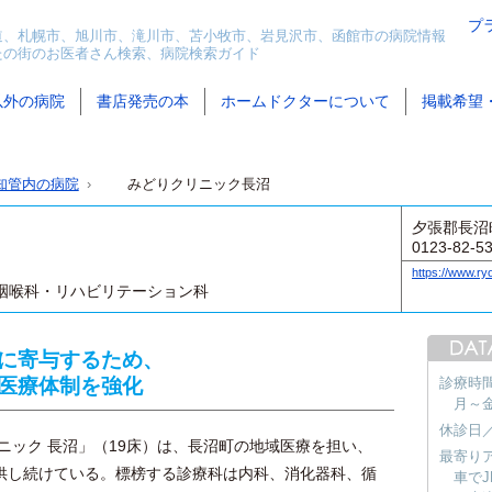
プ
道、札幌市、旭川市、滝川市、苫小牧市、岩見沢市、函館市の病院情報
たの街のお医者さん検索、病院検索ガイド
以外の病院
書店発売の本
ホームドクターについて
掲載希望
知管内の病院
みどりクリニック長沼
夕張郡長沼町
0123-82-5
https://www.ryo
咽喉科・リハビリテーション科
に寄与するため、
医療体制を強化
診療時
月～金 
休診日
ニック 長沼」（19床）は、長沼町の地域医療を担い、
最寄り
供し続けている。標榜する診療科は内科、消化器科、循
車でJ