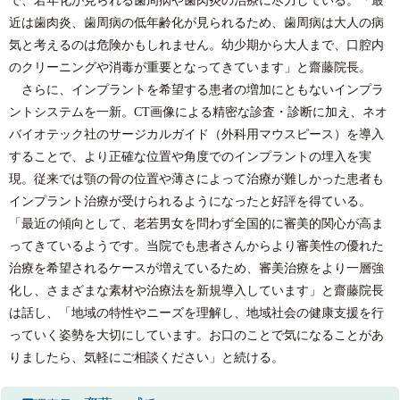
近は歯肉炎、歯周病の低年齢化が見られるため、歯周病は大人の病
気と考えるのは危険かもしれません。幼少期から大人まで、口腔内
のクリーニングや消毒が重要となってきています」と齋藤院長。
さらに、インプラントを希望する患者の増加にともないインプラ
ントシステムを一新。CT画像による精密な診査・診断に加え、ネオ
バイオテック社のサージカルガイド（外科用マウスピース）を導入
することで、より正確な位置や角度でのインプラントの埋入を実
現。従来では顎の骨の位置や薄さによって治療が難しかった患者も
インプラント治療が受けられるようになったと好評を得ている。
「最近の傾向として、老若男女を問わず全国的に審美的関心が高ま
ってきているようです。当院でも患者さんからより審美性の優れた
治療を希望されるケースが増えているため、審美治療をより一層強
化し、さまざまな素材や治療法を新規導入しています」と齋藤院長
は話し、「地域の特性やニーズを理解し、地域社会の健康支援を行
っていく姿勢を大切にしています。お口のことで気になることがあ
りましたら、気軽にご相談ください」と続ける。