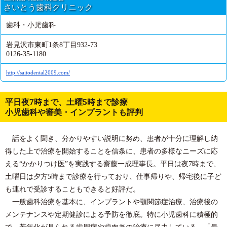
さいとう歯科クリニック
歯科・小児歯科
岩見沢市東町1条8丁目932-73
0126-35-1180
http://saitodental2009.com/
平日夜7時まで、土曜5時まで診療
小児歯科や審美・インプラントも評判
話をよく聞き、分かりやすい説明に努め、患者が十分に理解し納
得した上で治療を開始することを信条に、患者の多様なニーズに応
える“かかりつけ医”を実践する齋藤一成理事長。平日は夜7時まで、
土曜日は夕方5時まで診療を行っており、仕事帰りや、帰宅後に子ど
も連れで受診することもできると好評だ。
一般歯科治療を基本に、インプラントや顎関節症治療、治療後の
メンテナンスや定期健診による予防を徹底。特に小児歯科に積極的
で、若年化が見られる歯周病や歯肉炎の治療に尽力している。「最