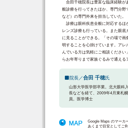
合田千穂院長は豊富な臨床経験があ
般診療を行ってきたほか、専門分野
など）の専門外来を担当していた。
診療は眼科疾患全般に対応するほか
レンズ診療も行っている。また眼底
に見ることができる。「その場で画
明することを心掛けています。アレ
んでいる方は気軽にご相談ください
らお年寄りまで家族ぐるみで通える
合田 千穂
院長／
氏
山形大学医学部卒業。北大眼科入
長などを経て、2009年4月東
員。医学博士
Google Maps 
あくまで目安としてご