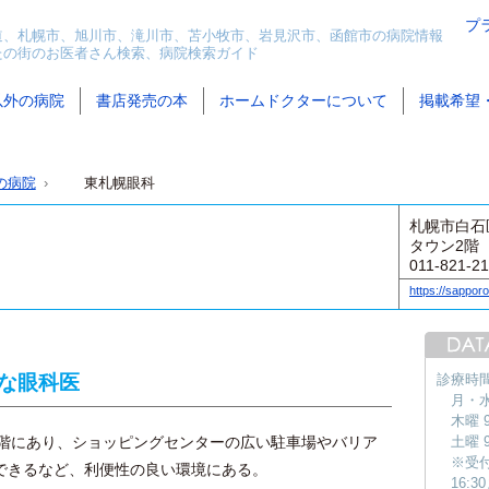
プ
道、札幌市、旭川市、滝川市、苫小牧市、岩見沢市、函館市の病院情報
たの街のお医者さん検索、病院検索ガイド
以外の病院
書店発売の本
ホームドクターについて
掲載希望
の病院
東札幌眼科
札幌市白石
タウン2階
011-821-2
https://sapporo
な眼科医
診療時
月・水・
木曜 
階にあり、ショッピングセンターの広い駐車場やバリア
土曜 9
※受付
できるなど、利便性の良い環境にある。
16: