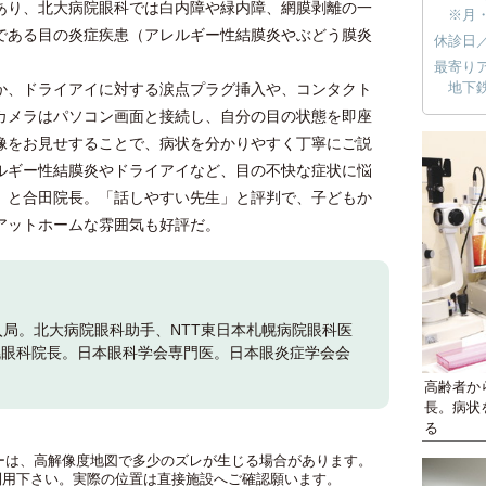
り、北大病院眼科では白内障や緑内障、網膜剥離の一
※月
である目の炎症疾患（アレルギー性結膜炎やぶどう膜炎
休診日
最寄り
地下
、ドライアイに対する涙点プラグ挿入や、コンタクト
カメラはパソコン画面と接続し、自分の目の状態を即座
像をお見せすることで、病状を分かりやすく丁寧にご説
ルギー性結膜炎やドライアイなど、目の不快な症状に悩
」と合田院長。「話しやすい先生」と評判で、子どもか
アットホームな雰囲気も好評だ。
局。北大病院眼科助手、NTT東日本札幌病院眼科医
札幌眼科院長。日本眼科学会専門医。日本眼炎症学会会
高齢者か
長。病状
る
のマーカーは、高解像度地図で多少のズレが生じる場合があります。
利用下さい。実際の位置は直接施設へご確認願います。