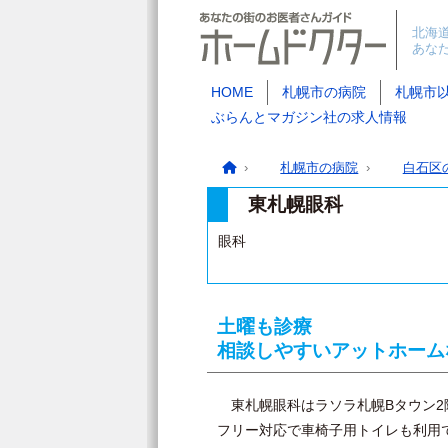
北海
あな
HOME
札幌市の病院
札幌市
ぶらんとマガジン社の求人情報
札幌市の病院
白石区
東札幌眼科
眼科
土曜も診療
相談しやすいアットホーム
東札幌眼科はラソラ札幌Bタウン2
フリー対応で車椅子用トイレも利用