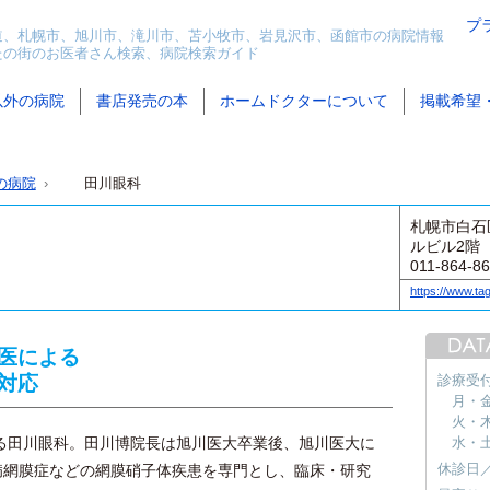
プ
道、札幌市、旭川市、滝川市、苫小牧市、岩見沢市、函館市の病院情報
たの街のお医者さん検索、病院検索ガイド
以外の病院
書店発売の本
ホームドクターについて
掲載希望
の病院
田川眼科
札幌市白石
ルビル2階
011-864-8
https://www.t
医による
対応
診療受
月・金 
火・木 
田川眼科。田川博院長は旭川医大卒業後、旭川医大に
水・土 
休診日
病網膜症などの網膜硝子体疾患を専門とし、臨床・研究