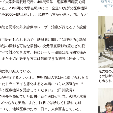
最寄り
ード大学附属眼研究所に4年間留学。網膜専門病院で網
地下
た。23年間の大学在職中には、全道40カ所の医療機関
を2000例以上執刀し、現在でも留萌や浦河、旭川など
院と同等の外来診療やレーザー治療が行えるよう設備
専門医がおられるので、糖尿病に関しては理想的な診診
動態の撮影も可能な最新の3次元眼底撮影装置などの眼
すべて対応できます。特にレーザー治療は短時間で痛み
。また手術が必要な方には信頼できる施設に紹介してい
的に取り組んでいる。
最先端の
その診断
1人が発症するといわれ、失明原因の第1位に挙げられるほ
し出され
またドライアイも悪化すると本当につらい病気なので、
早く医療機関を受診してください」（田川院長）
医長を務めていた田川小百合医師が担当。火曜と木曜
ンズの処方も実施。また、眼科では珍しく往診にも対
すべく、地域医療のため、日々、東奔西走している。