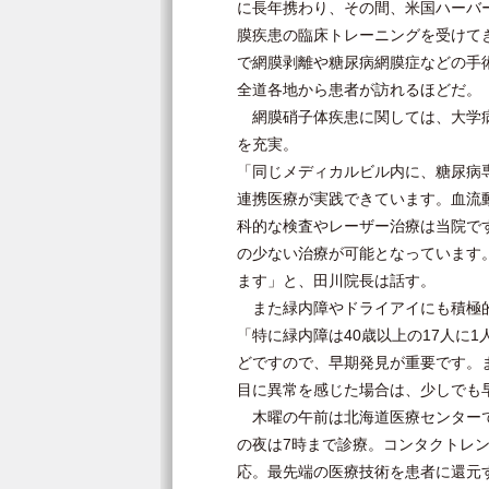
に長年携わり、その間、米国ハーバ
膜疾患の臨床トレーニングを受けてき
で網膜剥離や糖尿病網膜症などの手術
全道各地から患者が訪れるほどだ。
網膜硝子体疾患に関しては、大学病
を充実。
「同じメディカルビル内に、糖尿病
連携医療が実践できています。血流
科的な検査やレーザー治療は当院で
の少ない治療が可能となっています
ます」と、田川院長は話す。
また緑内障やドライアイにも積極
「特に緑内障は40歳以上の17人に
どですので、早期発見が重要です。
目に異常を感じた場合は、少しでも
木曜の午前は北海道医療センターで
の夜は7時まで診療。コンタクトレ
応。最先端の医療技術を患者に還元