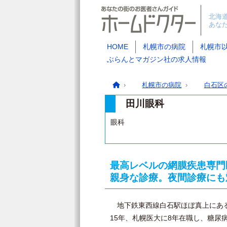
北海
あな
HOME
札幌市の病院
札幌市
ぶらんとマガジン社の求人情報
札幌市の病院
白石区
田川眼科
眼科
最高レベルの網膜疾患専門
親身な診療。夜間診療にも
地下鉄東西線白石駅ほぼ真上にある
15年、札幌医大に8年在職し、糖尿