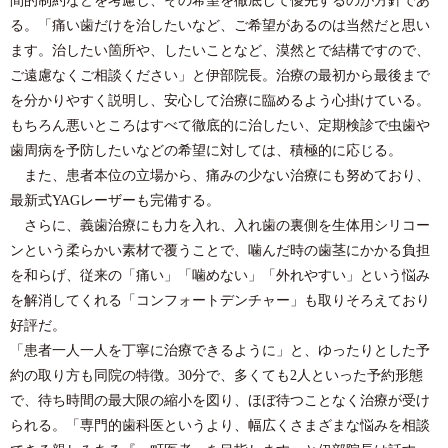
る。「痛い歯だけを治したいなど、ご希望があるのは当然だと思い
ます。治したい箇所や、したいことなど、漠然とで結構ですので、
ご遠慮なくご相談ください」と伊部院長。治療の最初から最後まで
を分かりやすく説明し、安心して治療に臨めるよう心掛けている。
もちろん悪いところはすべて徹底的に治したい、定期検診で虫歯や
歯周病を予防したいなどの希望に対しては、積極的に応じる。
また、患者本位の立場から、痛みの少ない治療にも努めており、
最新式YAGレーザーも完備する。
さらに、義歯治療にも力を入れ、入れ歯の裏側を生体用シリコー
ンという柔らかい素材で覆うことで、噛んだ時の歯茎にかかる負担
を和らげ、従来の「痛い」「噛めない」「外れやすい」という悩み
を解消してくれる「コンフォートデンチャー」も取りそろえており
好評だ。
「患者一人一人を丁寧に治療できるように」と、ゆったりとした予
約の取り方も同院の特徴。30分で、多くても2人といった予約形態
で、待ち時間の最大限の縮小を図り、ほぼ待つことなく治療が受け
られる。「専門的歯科医というより、幅広くさまざまな悩みを相談