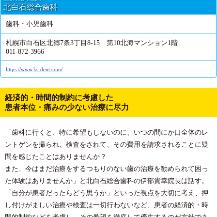
北白石総合歯科
歯科・小児歯科
札幌市白石区北郷7条3丁目8-15 第10北海マンション1階
011-872-3966
https://www.ks-dent.com/
経済的・時間的制約に考慮した
患者本位・痛みの少ない治療に尽力
「歯科に行くと、特に希望もしないのに、いつの間にか口全体のレ
ントゲンを撮られ、検査をされて、その費用を請求されることに疑
問を感じたことはありませんか？
また、今はまだ治療をするつもりのない歯の治療を勧められて困っ
た体験はありませんか」と北白石総合歯科の伊部貴幸院長は話す。
「自分が患者だったらどう思うか」といった視点を大切に考え、押
し付けがましい治療や検査は一切行わないなど、患者の経済的・時
間的制約などを考慮し、その希望を徹底して優先するのが方針であ