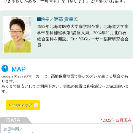
できる親しみある『一町医者』を目指します」と伊部院長は話す。
伊部 貴幸
院長／
氏
1999年北海道医療大学歯学部卒業。北海道大学歯
学部歯科補綴学第2講座入局。2004年11月北白石
総合歯科を開設。Er：YAGレーザー臨床研究会会
員
Google Maps のマーカーは、高解像度地図で多少のズレが生じる場合があ
ります。
あくまで目安としてご利用下さい。実際の位置は直接施設へご確認願いま
す。
Googleマップ
*2025年12月現在
診療時間／