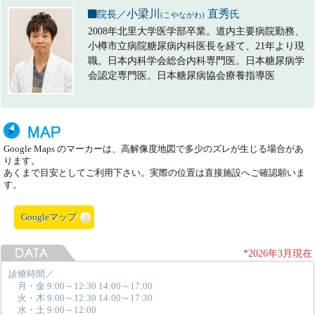
小梁川
直秀
院長／
氏
(
こやながわ
)
2008年北里大学医学部卒業。道内主要病院勤務、
小樽市立病院糖尿病内科医長を経て、21年より現
職。日本内科学会総合内科専門医。日本糖尿病学
会認定専門医。日本糖尿病協会療養指導医
Google Maps のマーカーは、高解像度地図で多少のズレが生じる場合があ
ります。
あくまで目安としてご利用下さい。実際の位置は直接施設へご確認願いま
す。
Googleマップ
*2026年3月現在
診療時間／
月・金 9:00～12:30 14:00～17:00
火・木 9:00～12:30 14:00～17:30
水・土 9:00～12:00