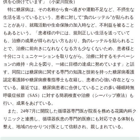
供を心掛けています」（小梁川院長）
特に糖尿病は、その名称から食べ過ぎや運動不足など、不摂生な
生活を送っているという、患者に対して“負のレッテル”が貼られる
ことがあり、就職活動や生命保険の加入時など、不利益を被ること
もあるという。「患者様の中には、規則正しい生活を送っていて
も、治療の成果が得られない方もおり、負のレッテルを貼られるこ
とで、治療に前向きになれなくなる方も少なくないため、患者様と
十分にコミュニケーションを取りながら、治療に対するモチベーシ
ョンの維持・向上を図り、一緒に目標の達成に努めています」と話
す。同院には糖尿病に関する専門の知識と技術を持った糖尿病看護
認定看護師や糖尿病療養指導士も在籍し、患者の心強い存在となっ
ている。最近では、糖尿病患者に合併していることの多い睡眠時無
呼吸症候群（SAS）に対する簡易検査や治療（シーパップ療法）も
行い、成果をあげている。
また、24年7月に開院した循環器専門医が院長を務める花園内科ク
リニックと連携し、循環器疾患の専門的医療にも対応できる体制も
整え、地域のかかりつけ医として信頼され、親しまれている。