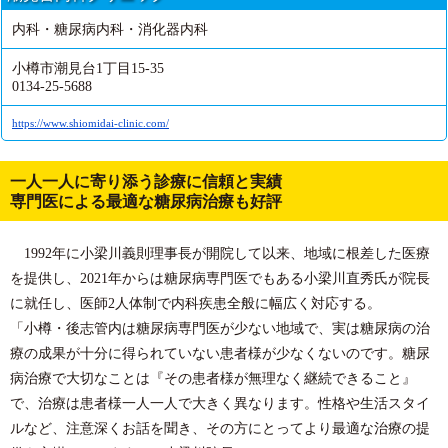
内科・糖尿病内科・消化器内科
小樽市潮見台1丁目15-35
0134-25-5688
https://www.shiomidai-clinic.com/
一人一人に寄り添う診療に信頼と実績
専門医による最適な糖尿病治療も好評
1992年に小梁川義則理事長が開院して以来、地域に根差した医療
を提供し、2021年からは糖尿病専門医でもある小梁川直秀氏が院長
に就任し、医師2人体制で内科疾患全般に幅広く対応する。
「小樽・後志管内は糖尿病専門医が少ない地域で、実は糖尿病の治
療の成果が十分に得られていない患者様が少なくないのです。糖尿
病治療で大切なことは『その患者様が無理なく継続できること』
で、治療は患者様一人一人で大きく異なります。性格や生活スタイ
ルなど、注意深くお話を聞き、その方にとってより最適な治療の提