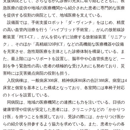
支援病院として、さらなるがん診療の充実に取り組むとともに、救
急医療の提供や地域の医療機関から紹介された患者に専門的な医療
を提供する役割の病院として、地域医療を支えている。
設備面では、手術支援ロボット「ダ・ヴィンチ」をはじめ、精度
の高い血管内治療を行う「ハイブリッド手術室」、がんの放射線診
断装置「PET-CT」、がんを切らずに治療する放射線装置「リニアッ
ク」、そのほか「高精細320列CT」などの高機能な医療機器や設備
を充実させ、急性期医療を主体とした診療体制を構築している。ま
た、最上階にはヘリポートを設置し、脳卒中や心血管疾患など、一
刻を争う緊急性の高い患者の積極的な受け入れにも努めており、災
害時には災害拠点病院の役割も担う。
入院病棟は、一般病床308床、精神病床80床の合計388床。病室は4
床室と個室を基本とした構成となっており、各室間には車椅子対応
のトイレを設置している。
同病院は、地域の医療機関との連携にも力を注いでいる。日頃の
健康管理や症状が安定した患者には、クリニックなどの「かかりつ
け医」を持つことを推奨しており、受診の際には、かかりつけ医か
らの紹介状を持参するよう協力を求めている。また、患者からの各