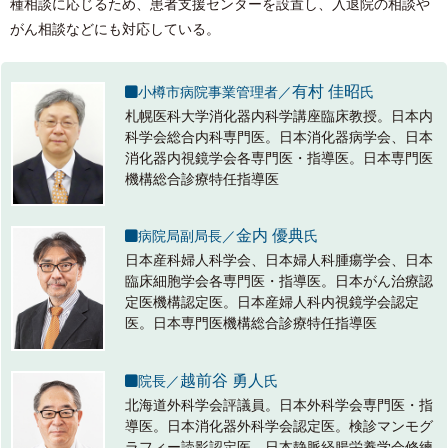
種相談に応じるため、患者支援センターを設置し、入退院の相談や
がん相談などにも対応している。
有村 佳昭
小樽市病院事業管理者／
氏
札幌医科大学消化器内科学講座臨床教授。日本内
科学会総合内科専門医。日本消化器病学会、日本
消化器内視鏡学会各専門医・指導医。日本専門医
機構総合診療特任指導医
金内 優典
病院局副局長／
氏
日本産科婦人科学会、日本婦人科腫瘍学会、日本
臨床細胞学会各専門医・指導医。日本がん治療認
定医機構認定医。日本産婦人科内視鏡学会認定
医。日本専門医機構総合診療特任指導医
越前谷 勇人
院長／
氏
北海道外科学会評議員。日本外科学会専門医・指
導医。日本消化器外科学会認定医。検診マンモグ
ラフィー読影認定医。日本静脈経腸栄養学会修練