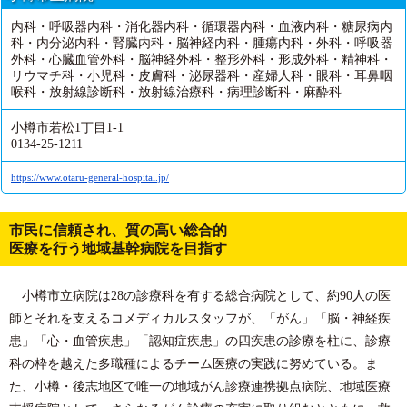
内科・呼吸器内科・消化器内科・循環器内科・血液内科・糖尿病内
科・内分泌内科・腎臓内科・脳神経内科・腫瘍内科・外科・呼吸器
外科・心臓血管外科・脳神経外科・整形外科・形成外科・精神科・
リウマチ科・小児科・皮膚科・泌尿器科・産婦人科・眼科・耳鼻咽
喉科・放射線診断科・放射線治療科・病理診断科・麻酔科
小樽市若松1丁目1-1
0134-25-1211
https://www.otaru-general-hospital.jp/
市民に信頼され、質の高い総合的
医療を行う地域基幹病院を目指す
小樽市立病院は28の診療科を有する総合病院として、約90人の医
師とそれを支えるコメディカルスタッフが、「がん」「脳・神経疾
患」「心・血管疾患」「認知症疾患」の四疾患の診療を柱に、診療
科の枠を越えた多職種によるチーム医療の実践に努めている。ま
た、小樽・後志地区で唯一の地域がん診療連携拠点病院、地域医療