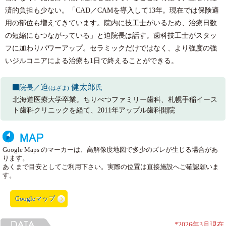
済的負担も少ない。「CAD／CAMを導入して13年。現在では保険適
用の部位も増えてきています。院内に技工士がいるため、治療日数
の短縮にもつながっている」と迫院長は話す。歯科技工士がスタッ
フに加わりパワーアップ。セラミックだけではなく、より強度の強
いジルコニアによる治療も1日で終えることができる。
迫
健太郎
院長／
氏
(
はざま
)
北海道医療大学卒業。ちりべつファミリー歯科、札幌手稲イース
ト歯科クリニックを経て、2011年アップル歯科開院
Google Maps のマーカーは、高解像度地図で多少のズレが生じる場合があ
ります。
あくまで目安としてご利用下さい。実際の位置は直接施設へご確認願いま
す。
Googleマップ
*2026年3月現在