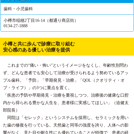
歯科・小児歯科
小樽市稲穂2丁目16-14（都通り商店街）
0134-27-1888
小樽と共に歩んで診療に取り組む
安心感のある優しい治療を提供
これまでの“痛い・怖い”というイメージをなくし、年齢性別問わ
ず、どんな患者でも安心して治療が受けられるよう努めているアッ
プル歯科。「予防」「早期発見・治療」「QOL（クオリティ・オ
ブ・ライフ）」の3つに重点を置く。
「疾患の予防や早期発見・治療を重視しつつ、治療後の健康な口腔
内から得られる豊かな人生を、患者様に実感してほしい」（迫健太
郎院長）
同院は「セレック」というシステムを採用し、セラミックを用い
た歯の修復を行っている。天然歯と同等の強度を誇り、人体への影
響がなく、見た目や耐久性にも優れていることが特徴で、患者の経