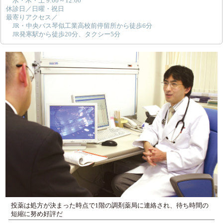
水・木・土 9:00～12:00
休診日／日曜・祝日
最寄りアクセス／
JR・中央バス琴似工業高校前停留所から徒歩6分
JR発寒駅から徒歩20分、タクシー5分
投薬は処方が決まった時点で1階の調剤薬局に連絡され、待ち時間の
短縮に努め好評だ