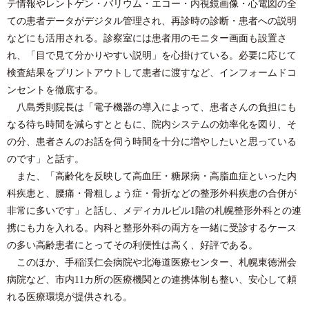
テ情報やレントゲン・バリウム・エコー・内視鏡画像・心電図の全
ての患者データがデジタル管理され、再診時の診断・患者への説明
などにも活用される。診察室には患者用のモニター画面も設置さ
れ、「目で見て分かりやすい説明」を心掛けている。必要に応じて
検査結果をプリントアウトして患者に渡すなど、インフォームドコ
ンセントを徹底する。
八島秀則院長は「電子機器の導入によって、患者さんの負担にも
なる待ち時間を減らすとともに、院内システムの効率化を図り、そ
の分、患者さんのお話を伺う時間を十分に増やしたいと思っている
のです」と話す。
また、「高齢化を反映して高血圧・糖尿病・高脂血症といった内
科疾患と、腰痛・骨粗しょう症・骨折などの整形外科疾患の合併が
非常に多いです」と話し、メディカルビル1階の札幌整形外科との連
携にも力を入れる。内科と整形外科の両方を一緒に受診するケース
の多い高齢患者にとってその利便性は高く、好評である。
このほか、手稲渓仁会病院や北海道医療センター、札幌東徳洲会
病院など、市内11カ所の医療機関との連携体制も整い、安心して頼
れる医療環境が提供される。