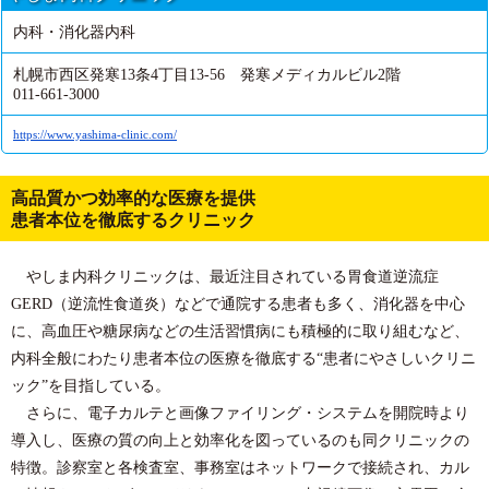
内科・消化器内科
札幌市西区発寒13条4丁目13-56 発寒メディカルビル2階
011-661-3000
https://www.yashima-clinic.com/
高品質かつ効率的な医療を提供
患者本位を徹底するクリニック
やしま内科クリニックは、最近注目されている胃食道逆流症
GERD（逆流性食道炎）などで通院する患者も多く、消化器を中心
に、高血圧や糖尿病などの生活習慣病にも積極的に取り組むなど、
内科全般にわたり患者本位の医療を徹底する“患者にやさしいクリニ
ック”を目指している。
さらに、電子カルテと画像ファイリング・システムを開院時より
導入し、医療の質の向上と効率化を図っているのも同クリニックの
特徴。診察室と各検査室、事務室はネットワークで接続され、カル