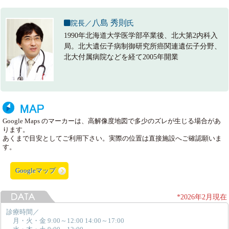
八島 秀則
院長／
氏
1990年北海道大学医学部卒業後、北大第2内科入
局。北大遺伝子病制御研究所癌関連遺伝子分野、
北大付属病院などを経て2005年開業
Google Maps のマーカーは、高解像度地図で多少のズレが生じる場合があ
ります。
あくまで目安としてご利用下さい。実際の位置は直接施設へご確認願いま
す。
Googleマップ
*2026年2月現在
診療時間／
月・火・金 9:00～12:00 14:00～17:00