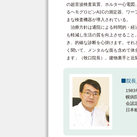
の超音波検査装置、ホルター心電図
るヘモグロビンA1Cの測定器、ワ
まな検査機器が導入されている。
治療方針は通院による時間的・経済
も軽減し生活の質を向上させること
き、的確な診断を心掛けます。それ
く聞いて、メンタルな面も含めて体
ます」（牧口院長）。建物裏手と近
院長
19
幌病
会認
日本