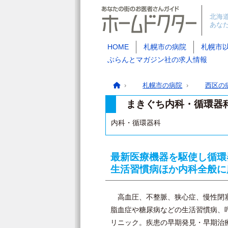
北海
あな
HOME
札幌市の病院
札幌市
ぶらんとマガジン社の求人情報
札幌市の病院
西区の
まきぐち内科・循環器
内科・循環器科
最新医療機器を駆使し循環
生活習慣病ほか内科全般に
高血圧、不整脈、狭心症、慢性閉塞
脂血症や糖尿病などの生活習慣病、
リニック。疾患の早期発見・早期治