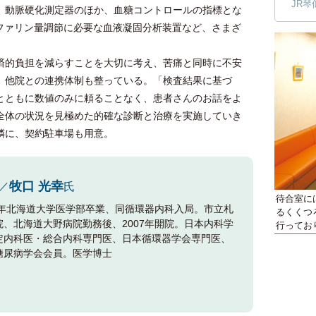
JR琴
、動脈硬化測定器のほか、血糖コントロールの指標とな
ーファリン量調節に必要な血液凝固分析装置など、さまざ
的負担を減らすことを大切に考え、苦痛と同時に不安
。他院との連携体制も整っている。「検査結果に基づ
とともに数値のみに頼ることなく、患者さんのお話をよ
全体の状況を見極めた的確な診断と治療を実施していき
隣に、契約駐車場も用意。
牧口 光幸
／
氏
待合室に
83年北海道大学医学部卒業、同循環器内科入局。市立札
るくくつ
院、北海道大野病院勤務後、2007年開院。日本内科学
行ってお
定内科医・総合内科専門医、日本循環器学会専門医、
糖尿病学会会員。医学博士