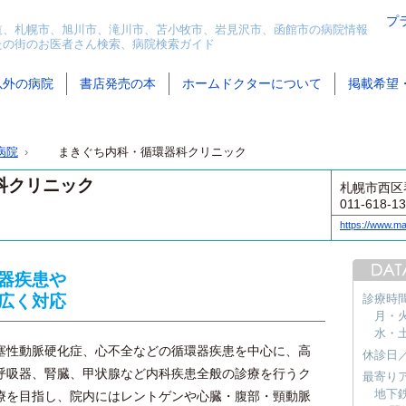
プ
道、札幌市、旭川市、滝川市、苫小牧市、岩見沢市、函館市の病院情報
たの街のお医者さん検索、病院検索ガイド
以外の病院
書店発売の本
ホームドクターについて
掲載希望
病院
まきぐち内科・循環器科クリニック
科クリニック
札幌市西区
011-618-1
https://www.ma
器疾患や
広く対応
診療時
月・火・
水・土 
性動脈硬化症、心不全などの循環器疾患を中心に、高
休診日
呼吸器、腎臓、甲状腺など内科疾患全般の診療を行うク
最寄り
地下
療を目指し、院内にはレントゲンや心臓・腹部・頸動脈