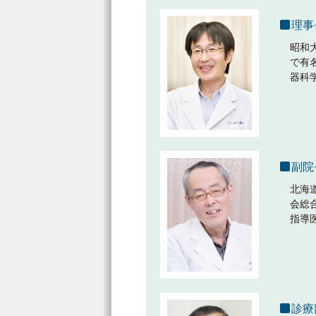
理事
昭和
で有
器科
副院
北海
会総
指導
診療