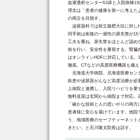
血液透析センター53床と入院病棟1
理念は「患者の健康を第一に考えた
の両立を目指す。
泌尿器科では前立腺肥大症に対しHoL
同手術は術後の一過性の尿失禁が1
工夫を重ね、尿失禁をほとんど認め
術を行い、安全性を重視する。腎臓
はオンラインHDFに対応している。
徹底。CTなどの高度医療機器も備
北海道大学病院、北海道医療センタ
疾患や泌尿器がんなど高度治療が必
上病院と連携し、入院リハビリを要
無料送迎は玄関から病院まで対応。
「確かな技術と人の思いやりの両方
患者様に安心を届けています。他院
う、地域医療のセーフティーネット
きたい」と石川隆太院長は話す。