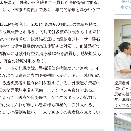
JR
9床を備え、外来から入院まで一貫した医療を提供する。
所か
より良い医療の提供」であり、専門的治療と温かいケア
EPを導入し、2011年以降650例以上の実績を持つ。
5％程度報告されるが、同院では多数の症例から手術法に
ないのも特徴だ。尿路結石症には経尿道的レーザー砕石
内科では慢性腎臓病や糸球体腎炎に対応し、血液透析で
透析室には紫外線空気清浄機10台を設置し、感染対策も
え、万全の診療体制を敷く。
ー、市立札幌病院、手稲渓仁会病院などと連携し、心
要な場合は迅速に専門医療機関へ紹介。また、札幌山の
する透析患者を担う体制を整えている。外来透析患者の
泌尿器科
に疾患へ
広大な専用駐車場も完備し、アクセスも良好である。
患者の健
によって、医療の質を保ち、全てのスタッフが協力し、
年、地域
では受け入れが難しい患者様も積極的に受け入れるよ
てくれる
としての役割も担い、一人でも多くの患者様を支えてい