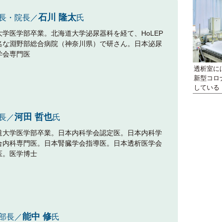
石川 隆太
長・院長／
氏
大学医学部卒業。北海道大学泌尿器科を経て、HoLEP
名な淵野部総合病院（神奈川県）で研さん。日本泌尿
学会専門医
透析室に
新型コロ
している
河田 哲也
長／
氏
道大学医学部卒業。日本内科学会認定医。日本内科学
合内科専門医。日本腎臓学会指導医。日本透析医学会
医。医学博士
能中 修
部長／
氏