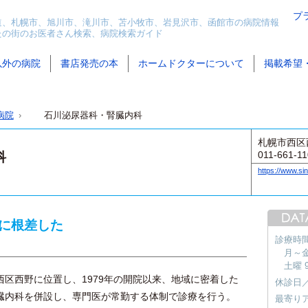
プ
道、札幌市、旭川市、滝川市、苫小牧市、岩見沢市、函館市の病院情報
たの街のお医者さん検索、病院検索ガイド
以外の病院
書店発売の本
ホームドクターについて
掲載希望
病院
石川泌尿器科・腎臓内科
札幌市西区西
011-661-1
科
https://www.sin
に根差した
診療時
月～金 
土曜 9
区西野に位置し、1979年の開院以来、地域に密着した
休診日
臓内科を併設し、専門医が常勤する体制で診療を行う。
最寄り