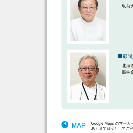
弘前
顧問
北海
臓学
Google Maps 
あくまで目安としてご