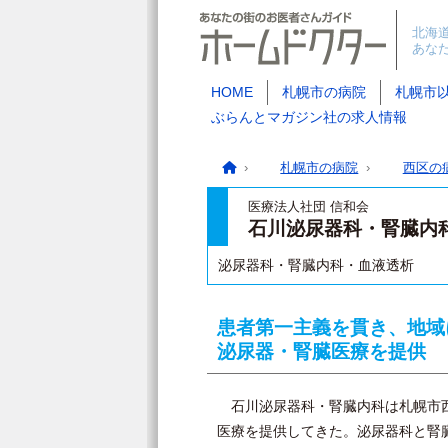
北海
あな
HOME
札幌市の病院
札幌市
ぶらんとマガジン社の求人情報
札幌市の病院
西区の
医療法人社団 信和会
石川泌尿器科・腎臓内
泌尿器科・腎臓内科・血液透析
患者第一主義を貫き、地域
泌尿器・腎臓医療を提供
石川泌尿器科・腎臓内科は札幌市西
医療を提供してきた。泌尿器科と腎