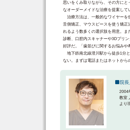
思いをくみ取りながら、その方にと
なオーダーメイドな治療を提案して
治療方法は、一般的なワイヤーを使
舌側矯正、マウスピースを使う矯正
れるよう数多くの選択肢を用意。ま
診断、口腔内スキャナーや3Dプリ
好評だ。「歯並びに関するお悩みや
地下鉄南北線澄川駅から徒歩1分と
ない。まずは電話またはネットから
院長
20
教室
より