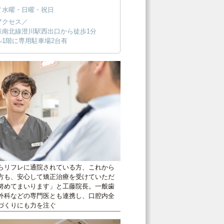
／水曜・日曜・祝日
アクセス／
鉄南北線澄川駅西出口から徒歩1分
ル1階に専用駐車場2台有
らリフレに通院されている方、これから
方も、安心して矯正治療を受けていただ
努めてまいります」と工藤院長。一般歯
外科などの専門医とも連携し、口腔内全
づくりにも力を注ぐ