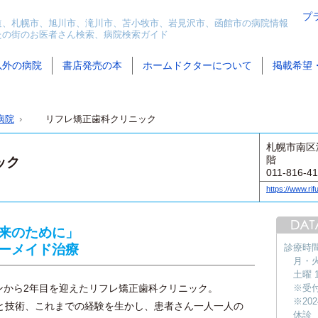
プ
道、札幌市、旭川市、滝川市、苫小牧市、岩見沢市、函館市の病院情報
たの街のお医者さん検索、病院検索ガイド
以外の病院
書店発売の本
ホームドクターについて
掲載希望
病院
リフレ矯正歯科クリニック
札幌市南区
階
ック
011-816-4
https://www.rif
来のために」
ーメイド治療
診療時
月・火
土曜 1
ンから2年目を迎えたリフレ矯正歯科クリニック。
※受
※20
と技術、これまでの経験を生かし、患者さん一人一人の
休診