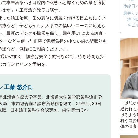
って本来あるべき口腔内の状態へと導くための最も適切
休診日
います」と工藤悠介院長は話す。
最寄り
った矯正治療、歯の裏側に装置を付ける目立ちにくい
地下
※ビ
治療など、子どもから大人までの幅広いニーズに応えら
た、最新のデジタル機器を備え、歯科用CTによる診査・
ンターなどを使った正確で患者負担の少ない歯の型取りも
希望など、気軽にご相談ください」。
通いやすく、診療は完全予約制なので、待ち時間も少
のカウンセリング予約を。
工藤 悠介
／
氏
04年北海道医療大学卒業。北海道大学歯学部歯科矯正学
「以前か
 入局。市内総合歯科診療所勤務を経て、24年4月30日
通われる
現職。日本矯正歯科学会認定医。歯学博士ほか
けるよう
科や口腔
体の健康