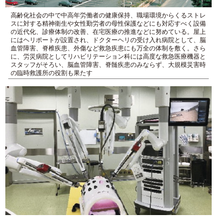
高齢化社会の中で中高年労働者の健康保持、職場環境からくるストレ
スに対する精神衛生や女性勤労者の母性保護などにも対応すべく設備
の近代化、診療体制の改善、在宅医療の推進などに努めている。屋上
にはヘリポートが設置され、ドクターヘリの受け入れ病院として、脳
血管障害、脊椎疾患、外傷など救急疾患にも万全の体制を敷く。さら
に、労災病院としてリハビリテーション科には高度な救急医療機器と
スタッフがそろい、脳血管障害、脊髄疾患のみならず、大規模災害時
の臨時救護所の役割も果たす