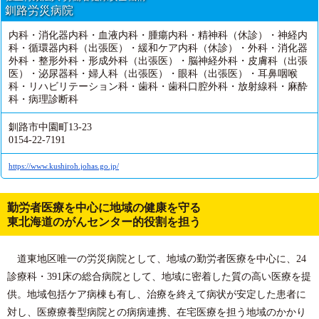
釧路労災病院
内科・消化器内科・血液内科・腫瘍内科・精神科（休診）・神経内
科・循環器内科（出張医）・緩和ケア内科（休診）・外科・消化器
外科・整形外科・形成外科（出張医）・脳神経外科・皮膚科（出張
医）・泌尿器科・婦人科（出張医）・眼科（出張医）・耳鼻咽喉
科・リハビリテーション科・歯科・歯科口腔外科・放射線科・麻酔
科・病理診断科
釧路市中園町13-23
0154-22-7191
https://www.kushiroh.johas.go.jp/
勤労者医療を中心に地域の健康を守る
東北海道のがんセンター的役割を担う
道東地区唯一の労災病院として、地域の勤労者医療を中心に、24
診療科・391床の総合病院として、地域に密着した質の高い医療を提
供。地域包括ケア病棟も有し、治療を終えて病状が安定した患者に
対し、医療療養型病院との病病連携、在宅医療を担う地域のかかり