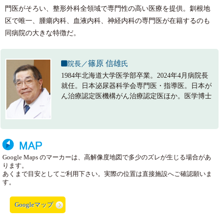
門医がそろい、整形外科全領域で専門性の高い医療を提供。釧根地
区で唯一、腫瘍内科、血液内科、神経内科の専門医が在籍するのも
同病院の大きな特徴だ。
篠原 信雄
院長／
氏
1984年北海道大学医学部卒業。2024年4月病院長
就任。日本泌尿器科学会専門医・指導医。日本が
ん治療認定医機構がん治療認定医ほか。医学博士
Google Maps のマーカーは、高解像度地図で多少のズレが生じる場合があ
ります。
あくまで目安としてご利用下さい。実際の位置は直接施設へご確認願いま
す。
Googleマップ