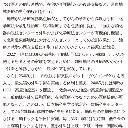
つけ医との病診連携で、在宅や介護施設への復帰支援など、道東地
域医療の中心的役割を担う。
地域がん診療連携拠点病院としてがんの診断から高度な手術、化
学療法や放射線治療、緩和医療までを包括的に提供。「強力な消化
器内視鏡センターと外科および化学療法センターが有機的に機能し
て北海道東部地域におけるがんセンターとしての役割を果たし、治
療と就労の両立支援にも取り組んでいきたい」と篠原信雄院長。
2022年4月には33床の緩和ケア病棟「れぽふる」が稼働し、がんを
抱える患者とその家族を支えるために、釧根地区の各病院やかかり
つけ医と連携しながら、緩和ケアを実践している。
さらに23年9月に、内視鏡手術支援ロボット「ダヴィンチXi」を導
入し、最先端の外科手術を実施する体制も整え、24年5月には8床の
HCU（高度治療室）を開設し、救急やがん治療の高度急性期医療か
ら一般病棟を経て緩和医療、在宅医療へつなぐための医療提供が可
能となった。このほか、日本脳卒中学会認定の一次脳卒中センター
として24時間365日体制で脳卒中患者に対応。脳疾患の早期発見につ
なげる、脳ドックを平日に実施。毎月第3土曜には短時間、低料金の
「土曜脳ドック」を行う。整形外科は上肢・下肢・脊椎・関節の専