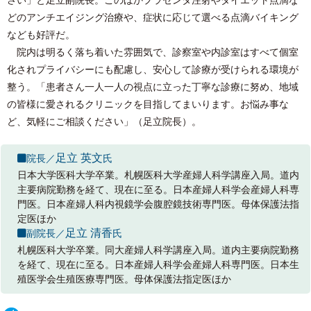
どのアンチエイジング治療や、症状に応じて選べる点滴バイキング
なども好評だ。
院内は明るく落ち着いた雰囲気で、診察室や内診室はすべて個室
化されプライバシーにも配慮し、安心して診療が受けられる環境が
整う。「患者さん一人一人の視点に立った丁寧な診療に努め、地域
の皆様に愛されるクリニックを目指してまいります。お悩み事な
ど、気軽にご相談ください」（足立院長）。
足立 英文
院長／
氏
日本大学医科大学卒業。札幌医科大学産婦人科学講座入局。道内
主要病院勤務を経て、現在に至る。日本産婦人科学会産婦人科専
門医。日本産婦人科内視鏡学会腹腔鏡技術専門医。母体保護法指
定医ほか
足立 清香
副院長／
氏
札幌医科大学卒業。同大産婦人科学講座入局。道内主要病院勤務
を経て、現在に至る。日本産婦人科学会産婦人科専門医。日本生
殖医学会生殖医療専門医。母体保護法指定医ほか