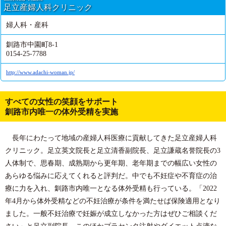
足立産婦人科クリニック
婦人科・産科
釧路市中園町8-1
0154-25-7788
http://www.adachi-woman.jp/
すべての女性の笑顔をサポート
釧路市内唯一の体外受精を実施
長年にわたって地域の産婦人科医療に貢献してきた足立産婦人科
クリニック。足立英文院長と足立清香副院長、足立謙蔵名誉院長の3
人体制で、思春期、成熟期から更年期、老年期までの幅広い女性の
あらゆる悩みに応えてくれると評判だ。中でも不妊症や不育症の治
療に力を入れ、釧路市内唯一となる体外受精も行っている。「2022
年4月から体外受精などの不妊治療が条件を満たせば保険適用となり
ました。一般不妊治療で妊娠が成立しなかった方はぜひご相談くだ
さい」と足立副院長。このほかプラセンタ注射やダイエット点滴な