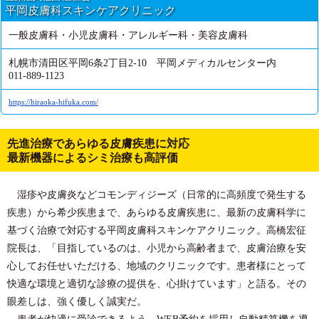
平岡皮膚科スキンケアクリニック
一般皮膚科・小児皮膚科・アレルギー科・美容皮膚科
札幌市清田区平岡6条2丁目2-10 平岡メディカルセンター内
011-889-1123
https://hiraoka-hifuka.com/
先進治療であらゆる皮膚疾患に対応
最新機器によるシミ治療も高評価
湿疹や皮膚炎などコモンディジーズ（日常的に高頻度で発生する
疾患）から希少疾患まで、あらゆる皮膚疾患に、最新の皮膚科学に
基づく治療で対応する平岡皮膚科スキンケアクリニック。高橋宏征
院長は、「目指しているのは、小児から高齢者まで、皮膚治療を安
心してお任せいただける、地域のクリニックです。患者様にとって
快適な環境と適切な診療の提供を、心掛けています」と語る。その
眼差しは、強く優しく誠実だ。
患者が快適に受診できるよう、WEB予約を採用し自動精算機を導