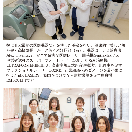
後に並ぶ最新の医療機器などを使った治療を行い、健康的で美しい肌
を導く高橋院長（左）と佐々木洋医師（右）。機器は、シミ治療機
Alex Trivantage、安全で確実な医療レーザー脱毛機GentleMax Pro、
厚労省認可のスーパーフォトセラピーICON、たるみ治療機
ULTRAFORMERIII(HIFU；高密度焦点式超音波療法)、肌再生を促す
フラクショナルレーザーCO2RE、正常組織へのダメージを最小限に
抑えたniic LASERY、筋肉をつけながら脂肪燃焼を促す痩身機
EMSCULPTなど