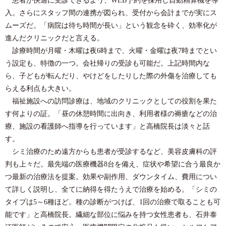
入。さらにスタッフ間の連携が図られ、受付から会計までが実にス
ムーズだ。「病院は待ち時間が長い」という観念を砕く、効率化が
進んだクリニックだと言える。
診療時間が月曜・木曜は夜6時まで、火曜・金曜は夜7時までとい
う設定も、特徴の一つ。会社帰りの受診も可能だ。上記時間内な
ら、子どもが転んだり、やけどをしたりした際の外傷を治療しても
らえる利点も大きい。
福祉施設への訪問診療は、地域のクリニックとしての役割を果た
す何よりの証。「昼の休憩時間に出向き、利用者様の褥瘡などの治
療、施設の看護師へ指導を行っています」と高橋院長は淡々と話
す。
シミ治療のため遠方からも患者が受診するなど、美容皮膚科の評
判も上々だ。最先端の医療機器8台を備え、症状や希望に合う最良か
つ最新の治療法を提案。効果や副作用、ダウンタイム、費用につい
て詳しく説明し、全てに納得を得たうえで治療を始める。「シミの
タイプは5～6種ほど。種の診断がつけば、1回の治療で取ることも可
能です」と高橋院長。繊細な部位に悩みを持つ女性患者も、石井泰