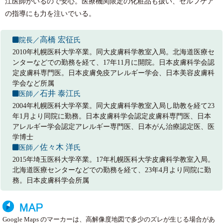
江医師がいるので安心。医療機関限定の化粧品も扱い、セルフケア
の指導にも力を注いでいる。
高橋 宏征
院長／
氏
2010年札幌医科大学卒業。同大皮膚科学教室入局。北海道医療セ
ンターなどでの勤務を経て、17年11月に開院。日本皮膚科学会認
定皮膚科専門医。日本皮膚免疫アレルギー学会、日本美容皮膚科
学会など所属
石井 泰江
医師／
氏
2004年札幌医科大学卒業。同大皮膚科学教室入局し助教を経て23
年1月より同院に勤務。日本皮膚科学会認定皮膚科専門医、日本
アレルギー学会認定アレルギー専門医、日本がん治療認定医、医
学博士
佐々木 洋
医師／
氏
2015年埼玉医科大学卒業。17年札幌医科大学皮膚科学教室入局。
北海道医療センターなどでの勤務を経て、23年4月より同院に勤
務。日本皮膚科学会所属
Google Maps のマーカーは、高解像度地図で多少のズレが生じる場合があ