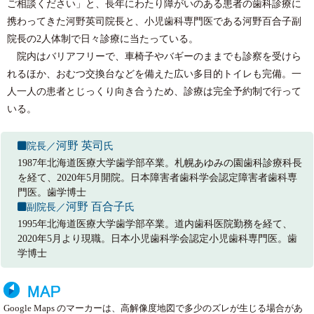
ご相談ください」と、長年にわたり障がいのある患者の歯科診療に
携わってきた河野英司院長と、小児歯科専門医である河野百合子副
院長の2人体制で日々診療に当たっている。
院内はバリアフリーで、車椅子やバギーのままでも診察を受けら
れるほか、おむつ交換台などを備えた広い多目的トイレも完備。一
人一人の患者とじっくり向き合うため、診療は完全予約制で行って
いる。
河野 英司
院長／
氏
1987年北海道医療大学歯学部卒業。札幌あゆみの園歯科診療科長
を経て、2020年5月開院。日本障害者歯科学会認定障害者歯科専
門医。歯学博士
河野 百合子
副院長／
氏
1995年北海道医療大学歯学部卒業。道内歯科医院勤務を経て、
2020年5月より現職。日本小児歯科学会認定小児歯科専門医。歯
学博士
Google Maps のマーカーは、高解像度地図で多少のズレが生じる場合があ