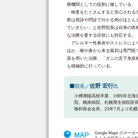
療機関としての役割に徹している。
「検査をたくさんすると安心される
察は視診や問診で分かる例がほとん
ていきたい」と佐野院長は自身の医
な治療を要する症状にも対応する。
アレルギー性鼻炎やストレスにより
ほか、喉や鼻から来る風邪は専門医
器を用いた治療」「ダニの舌下免疫
も積極的に行っている。
佐野 宏行
院長／
氏
小樽潮陵高校卒業、1985年北
院、幌南病院、札幌厚生病院医長
喉科医会会長、23年7月より札
Google Maps 