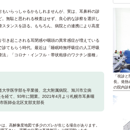
方もいらっしゃるかもしれませんが、実は、耳鼻科の診
ど。無駄と思われる検査はせず、良心的な診察を選択し
療スタンスを語る。もちろん、病院との連携により高度
引き起こされる耳閉感や咽頭の異常感症が増えている
で診てもらう時代。最近は「睡眠時無呼吸症の人工呼吸
療法」「コロナ・インフル・帯状疱疹のワクチン接種」
「視診と
長。発熱
の院内診
海道大学医学部を卒業後、北大附属病院、旭川市立病
を経て、93年に開業。2021年4月より札幌市耳鼻咽
幌市医師会北区支部支部長
のマーカーは、高解像度地図で多少のズレが生じる場合があります。