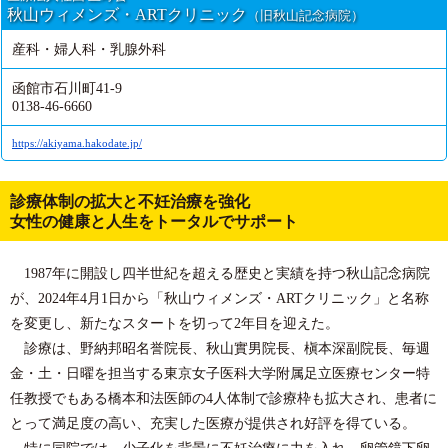
秋山ウィメンズ・ARTクリニック
（旧秋山記念病院）
産科・婦人科・乳腺外科
函館市石川町41-9
0138-46-6660
https://akiyama.hakodate.jp/
診療体制の拡大と不妊治療を強化
女性の健康と人生をトータルでサポート
1987年に開設し四半世紀を超える歴史と実績を持つ秋山記念病院
が、2024年4月1日から「秋山ウィメンズ・ARTクリニック」と名称
を変更し、新たなスタートを切って2年目を迎えた。
診療は、野納邦昭名誉院長、秋山實男院長、槇本深副院長、毎週
金・土・日曜を担当する東京女子医科大学附属足立医療センター特
任教授でもある橋本和法医師の4人体制で診療枠も拡大され、患者に
とって満足度の高い、充実した医療が提供され好評を得ている。
特に同院では、少子化を背景に不妊治療に力を入れ、卵管鏡下卵