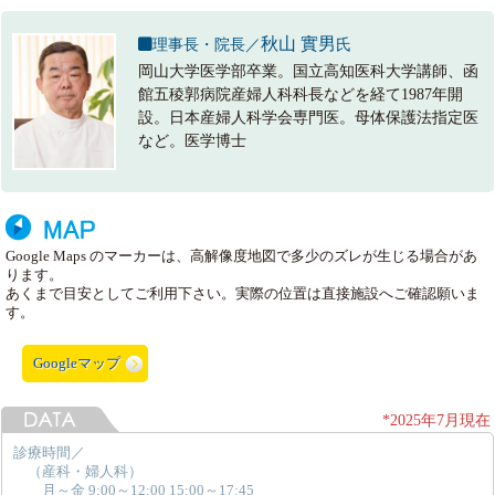
秋山 實男
理事長・院長／
氏
岡山大学医学部卒業。国立高知医科大学講師、函
館五稜郭病院産婦人科科長などを経て1987年開
設。日本産婦人科学会専門医。母体保護法指定医
など。医学博士
Google Maps のマーカーは、高解像度地図で多少のズレが生じる場合があ
ります。
あくまで目安としてご利用下さい。実際の位置は直接施設へご確認願いま
す。
Googleマップ
*2025年7月現在
診療時間／
（産科・婦人科）
月～金 9:00～12:00 15:00～17:45