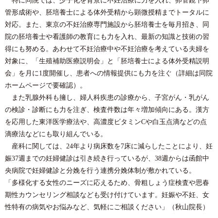
管形成術や、胚培養士による体外受精から顕微授精までトータルに
対応。また、東京の不妊治療専門施設から胚培養士を毎月招き、同
院の胚培養士や看護師の教育にも力を入れ、最新の知識と技術の習
得にも努める。あわせて不妊治療中や不妊治療を考えている夫婦を
対象に、「生殖補助医療説明会」と「胚培養士による体外受精説明
会」を月に1度開催し、患者への情報提供にも力を注ぐ（詳細は同院
ホームページで要確認）。
また乳腺外科も擁し、婦人科疾患の診療から、子宮がん・乳がん
の検診・診断にも力を注ぎ、検査件数は年々増加傾向にある。漢方
を応用した東洋医学療法や、高濃度ビタミンCや白玉点滴などの点
滴療法などにも取り組んでいる。
産科に関しては、24年より病床数を7床に減らしたことにより、妊
娠37週までの妊婦健診は引き続き行っているが、38週からは函館中
央病院で妊婦健診と分娩を行う連携分娩体制が敷かれている。
「多様化する女性のニーズに応えるため、骨粗しょう症検査や思春
期性カウンセリング相談なども受け付けています。妊娠や不妊、女
性特有の病気やお悩みなど、気軽にご相談ください」（秋山院長）