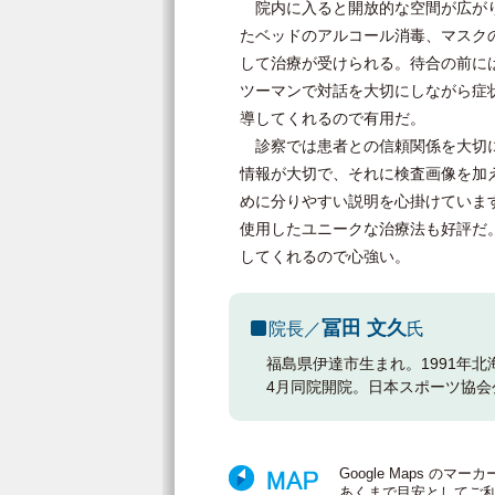
院内に入ると開放的な空間が広がり
たベッドのアルコール消毒、マスク
して治療が受けられる。待合の前に
ツーマンで対話を大切にしながら症
導してくれるので有用だ。
診察では患者との信頼関係を大切に
情報が大切で、それに検査画像を加
めに分りやすい説明を心掛けていま
使用したユニークな治療法も好評だ
してくれるので心強い。
冨田 文久
院長／
氏
福島県伊達市生まれ。1991年北
4月同院開院。日本スポーツ協
Google Maps 
あくまで目安としてご