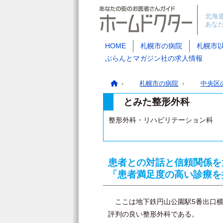
北海
あな
HOME
札幌市の病院
札幌市
ぶらんとマガジン社の求人情報
札幌市の病院
中央区
とみた整形外科
整形外科・リハビリテーション科
患者との対話と信頼関係を
「患者満足度の高い診療を
ここは地下鉄円山公園駅5番出口横
評判の良い整形外科である。