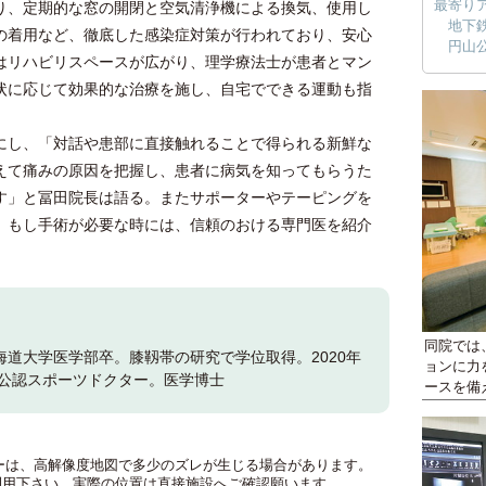
最寄り
、定期的な窓の開閉と空気清浄機による換気、使用し
地下
の着用など、徹底した感染症対策が行われており、安心
円山
はリハビリスペースが広がり、理学療法士が患者とマン
状に応じて効果的な治療を施し、自宅でできる運動も指
し、「対話や患部に直接触れることで得られる新鮮な
えて痛みの原因を把握し、患者に病気を知ってもらうた
す」と冨田院長は語る。またサポーターやテーピングを
。もし手術が必要な時には、信頼のおける専門医を紹介
同院では
海道大学医学部卒。膝靱帯の研究で学位取得。2020年
ョンに力
会公認スポーツドクター。医学博士
ースを備
のマーカーは、高解像度地図で多少のズレが生じる場合があります。
利用下さい。実際の位置は直接施設へご確認願います。