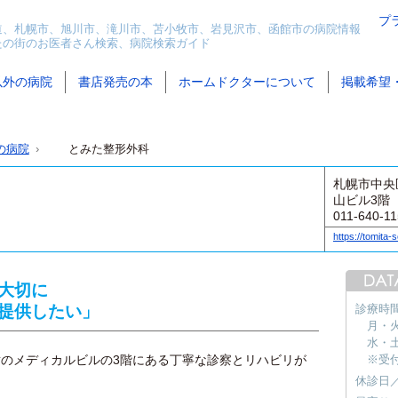
プ
道、札幌市、旭川市、滝川市、苫小牧市、岩見沢市、函館市の病院情報
たの街のお医者さん検索、病院検索ガイド
以外の病院
書店発売の本
ホームドクターについて
掲載希望
の病院
とみた整形外科
札幌市中央
山ビル3階
011-640-1
https://tomita-s
大切に
提供したい」
診療時
月・火・
水・土 
のメディカルビルの3階にある丁寧な診察とリハビリが
※受
休診日