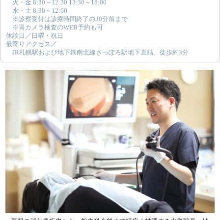
火・金 8:30～12:30 13:30～18:00
水・土 8:30～12:00
※診察受付は診療時間終了の30分前まで
※胃カメラ検査のWEB予約も可
休診日／日曜・祝日
最寄りアクセス／
JR札幌駅および地下鉄南北線さっぽろ駅地下直結、徒歩約3分