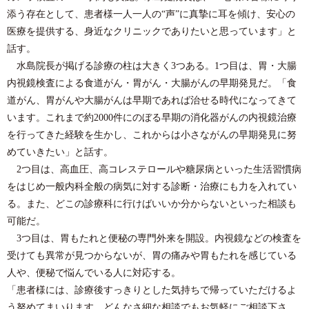
添う存在として、患者様一人一人の“声”に真摯に耳を傾け、安心の
医療を提供する、身近なクリニックでありたいと思っています」と
話す。
水島院長が掲げる診療の柱は大きく3つある。1つ目は、胃・大腸
内視鏡検査による食道がん・胃がん・大腸がんの早期発見だ。「食
道がん、胃がんや大腸がんは早期であれば治せる時代になってきて
います。これまで約2000件にのぼる早期の消化器がんの内視鏡治療
を行ってきた経験を生かし、これからは小さながんの早期発見に努
めていきたい」と話す。
2つ目は、高血圧、高コレステロールや糖尿病といった生活習慣病
をはじめ一般内科全般の病気に対する診断・治療にも力を入れてい
る。また、どこの診療科に行けばいいか分からないといった相談も
可能だ。
3つ目は、胃もたれと便秘の専門外来を開設。内視鏡などの検査を
受けても異常が見つからないが、胃の痛みや胃もたれを感じている
人や、便秘で悩んでいる人に対応する。
「患者様には、診療後すっきりとした気持ちで帰っていただけるよ
う努めてまいります。どんなさ細な相談でもお気軽にご相談下さ