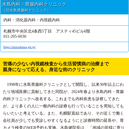
水島内科・胃腸内科クリニック
（旧水島胃腸科クリニック）
内科・消化器内科・内視鏡内科
札幌市中央区北4条西5丁目 アスティ45ビル6階
011-205-6030
https://mizushima-git.jp/
苦痛の少ない内視鏡検査から生活習慣病の治療まで
親身になって応える、身近な街のクリニック
1998年に水島胃腸科クリニックとして開院し、以来30年以上にわ
たり地域医療に貢献してきた同院が、2024年春より水島内科・胃腸
内科クリニックへ改名する。これまでも内科疾患を診察してきた
が、より多くの人に一般内科の診療も行っていることを周知しても
らいたいと考えている。また、札幌駅直結であり、その近くで働く
会社員が少しでも受診しやすくなるようにと診療時間の延長や、胃
カメラ検査のWEB予約も実施。水島健院長は、「地域の皆様に寄り