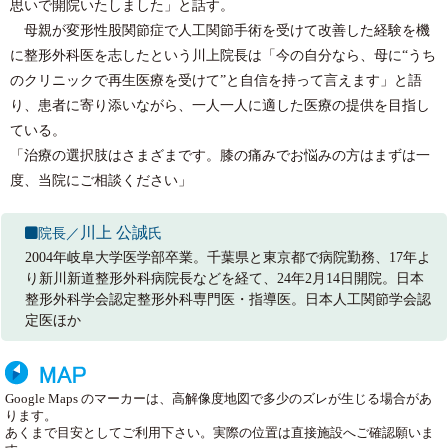
思いで開院いたしました」と話す。
母親が変形性股関節症で人工関節手術を受けて改善した経験を機
に整形外科医を志したという川上院長は「今の自分なら、母に“うち
のクリニックで再生医療を受けて”と自信を持って言えます」と語
り、患者に寄り添いながら、一人一人に適した医療の提供を目指し
ている。
「治療の選択肢はさまざまです。膝の痛みでお悩みの方はまずは一
度、当院にご相談ください」
川上 公誠
院長／
氏
2004年岐阜大学医学部卒業。千葉県と東京都で病院勤務、17年よ
り新川新道整形外科病院長などを経て、24年2月14日開院。日本
整形外科学会認定整形外科専門医・指導医。日本人工関節学会認
定医ほか
Google Maps のマーカーは、高解像度地図で多少のズレが生じる場合があ
ります。
あくまで目安としてご利用下さい。実際の位置は直接施設へご確認願いま