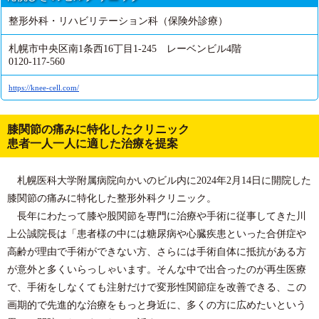
整形外科・リハビリテーション科（保険外診療）
札幌市中央区南1条西16丁目1-245 レーベンビル4階
0120-117-560
https://knee-cell.com/
膝関節の痛みに特化したクリニック
患者一人一人に適した治療を提案
札幌医科大学附属病院向かいのビル内に2024年2月14日に開院した
膝関節の痛みに特化した整形外科クリニック。
長年にわたって膝や股関節を専門に治療や手術に従事してきた川
上公誠院長は「患者様の中には糖尿病や心臓疾患といった合併症や
高齢が理由で手術ができない方、さらには手術自体に抵抗がある方
が意外と多くいらっしゃいます。そんな中で出合ったのが再生医療
で、手術をしなくても注射だけで変形性関節症を改善できる、この
画期的で先進的な治療をもっと身近に、多くの方に広めたいという