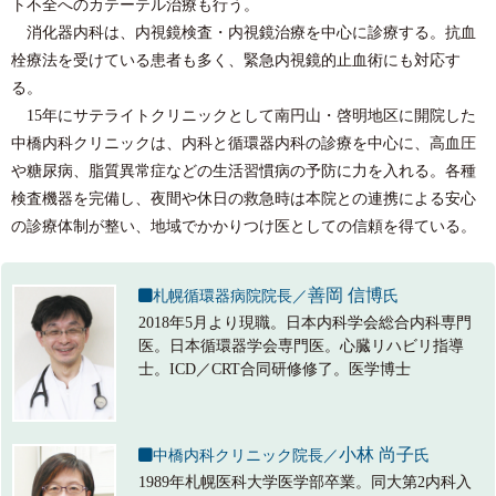
ト不全へのカテーテル治療も行う。
消化器内科は、内視鏡検査・内視鏡治療を中心に診療する。抗血
栓療法を受けている患者も多く、緊急内視鏡的止血術にも対応す
る。
15年にサテライトクリニックとして南円山・啓明地区に開院した
中橋内科クリニックは、内科と循環器内科の診療を中心に、高血圧
や糖尿病、脂質異常症などの生活習慣病の予防に力を入れる。各種
検査機器を完備し、夜間や休日の救急時は本院との連携による安心
の診療体制が整い、地域でかかりつけ医としての信頼を得ている。
善岡 信博
札幌循環器病院院長／
氏
2018年5月より現職。日本内科学会総合内科専門
医。日本循環器学会専門医。心臓リハビリ指導
士。ICD／CRT合同研修修了。医学博士
小林 尚子
中橋内科クリニック院長／
氏
1989年札幌医科大学医学部卒業。同大第2内科入