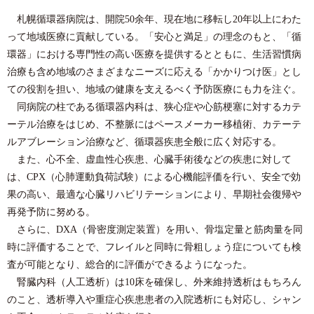
札幌循環器病院は、開院50余年、現在地に移転し20年以上にわた
って地域医療に貢献している。「安心と満足」の理念のもと、「循
環器」における専門性の高い医療を提供するとともに、生活習慣病
治療も含め地域のさまざまなニーズに応える「かかりつけ医」とし
ての役割を担い、地域の健康を支えるべく予防医療にも力を注ぐ。
同病院の柱である循環器内科は、狭心症や心筋梗塞に対するカテ
ーテル治療をはじめ、不整脈にはペースメーカー移植術、カテーテ
ルアブレーション治療など、循環器疾患全般に広く対応する。
また、心不全、虚血性心疾患、心臓手術後などの疾患に対して
は、CPX（心肺運動負荷試験）による心機能評価を行い、安全で効
果の高い、最適な心臓リハビリテーションにより、早期社会復帰や
再発予防に努める。
さらに、DXA（骨密度測定装置）を用い、骨塩定量と筋肉量を同
時に評価することで、フレイルと同時に骨粗しょう症についても検
査が可能となり、総合的に評価ができるようになった。
腎臓内科（人工透析）は10床を確保し、外来維持透析はもちろん
のこと、透析導入や重症心疾患患者の入院透析にも対応し、シャン