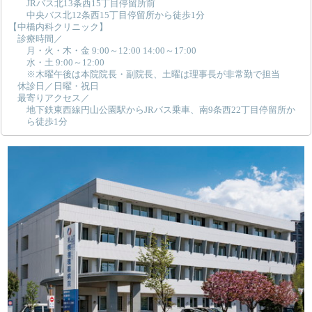
JRバス北13条西15丁目停留所前
中央バス北12条西15丁目停留所から徒歩1分
【中橋内科クリニック】
診療時間／
月・火・木・金 9:00～12:00 14:00～17:00
水・土 9:00～12:00
※木曜午後は本院院長・副院長、土曜は理事長が非常勤で担当
休診日／日曜・祝日
最寄りアクセス／
地下鉄東西線円山公園駅からJRバス乗車、南9条西22丁目停留所か
ら徒歩1分