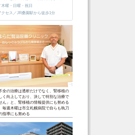
／木曜・日曜・祝日
アクセス／JR桑園駅から徒歩1分
不全の治療は透析だけでなく、腎移植の
しく向上しており、決して特別な治療で
せん」と、腎移植の情報提供にも努める
。毎週木曜は市立札幌病院で自らも執刀
の指導にも努める