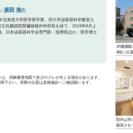
原田 浩
／
氏
87年北海道大学医学部卒業。同大学泌尿器科学教室入
市立札幌病院腎臓移植外科部長を経て、2019年8月よ
職。日本泌尿器科学会専門医・指導医ほか。医学博士
JR桑園
4階に位
のマーカーは、高解像度地図で多少のズレが生じる場合があります。
利用下さい。実際の位置は直接施設へご確認願います。
院内は明
徹底され