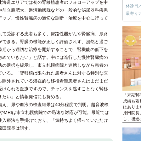
北海道エリアでは初の腎移植患者のフォローアップを中
休診日
や前立腺肥大、過活動膀胱などの一般的な泌尿器科疾患
最寄り
アップ、慢性腎臓病の適切な診断・治療を中心に行って
て受診する患者も多く、尿路性器がんや腎臓病、尿路
ができる。腎臓の機能が正しく評価されず、漫然と過ご
時期から適切な治療を開始することで、腎機能の低下を
努めていきたい」と話す。中には進行した慢性腎臓病の
法の選択を提示し、市立札幌病院と連携しながら患者の
ている。「腎移植は限られた患者さんに対する特別な医
ら除外されている潜在的な移植希望患者さんはまだまだ
受けられる医療ですので、チャンスを逃すことなく腎移
「末期腎
きたい」と情報発信にも努める。
成績も著
え、尿や血液の検査結果は40分程度で判明。超音波検
はありま
やMRIは市立札幌病院での迅速な対応が可能。最近では
原田院長
し、後進
注入療法も手掛けており、「気持ちよく帰っていただけ
原田院長は話す。