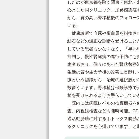
したのが東京都を除く関東・東北・
心とした同クリニック。尿路感染症
から、質の高い腎移植後のフォロー
いる。
健康診断で血尿や蛋白尿を指摘され
結石などの適正な診断を受けること
している患者も少なくなく、「早い
抑制し、慢性腎臓病の進行予防にも
患者もおり、個々にあった腎代替療
生活の質や生命予後の改善に貢献し
療という認識から、治療の選択肢か
数多くいます。腎移植は保険診療で
植を受けられるようお手伝いしてい
院内には病院レベルの検査機器を備
査、内視鏡検査なども随時可能。CT
過活動膀胱に対するボトックス膀胱
るクリニックを心掛けています」と