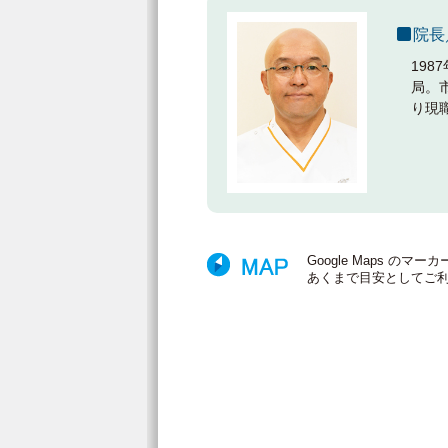
院長
19
局。
り現
Google Maps 
あくまで目安としてご