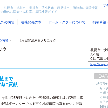
プ
道、札幌市、旭川市、滝川市、苫小牧市、岩見沢市、函館市の病院情報
たの街のお医者さん検索、病院検索ガイド
以外の病院
書店発売の本
ホームドクターについて
掲載希望
の病院
はらだ腎泌尿器クリニック
ック
札幌市中央区
ル4階
011-738-1
https://harajin.j
植まで
域に貢献
診療受
月・火・
土曜 8
」を掲げ25年以上にわたり腎移植の研究および臨床に携
※基
※予
の腎移植センターである市立札幌病院の真向かいに開設
16