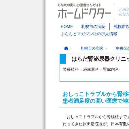
北海
あな
HOME
札幌市の病院
札幌市
ぶらんとマガジン社の求人情報
札幌市の病院
中央区
はらだ腎泌尿器クリニ
腎移植科・泌尿器科・腎臓内科
おしっこトラブルから腎移
患者満足度の高い医療で地
「おしっこトラブルから腎移植まで
わってきた原田浩院長が、日本有数