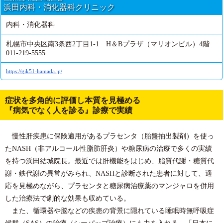
浜田内科・消化器科クリニック
内科・消化器科
札幌市中央区南3条西2丁目1-1 H＆Bプラザ（マリオンビル）4階
011-219-5555
https://gik51-hamada.jp/
症状を多角的に評価し本質を見極める
『病気でなく人を診る』診療で実績
慢性肝疾患に保険適用があるプラセンタ（胎盤抽出製剤）を使っ
たNASH（非アルコール性脂肪肝炎）や糖尿病の治療で多くの実績
を持つ浜田結城院長。最近では肝機能をはじめ、脂質代謝・糖質代
謝・鉄代謝の異常がみられ、NASHと診断された患者に対して、適
応を見極めながら、プラセンタと糖尿病治療薬のマンジャロを併用
した治療法で劇的な効果も収めている。
また、循環器や脳などの疾患の背景に隠れている睡眠時無呼吸症
候群（SAS）の治療（シーパップ治療）にも力を入れる。「日本に