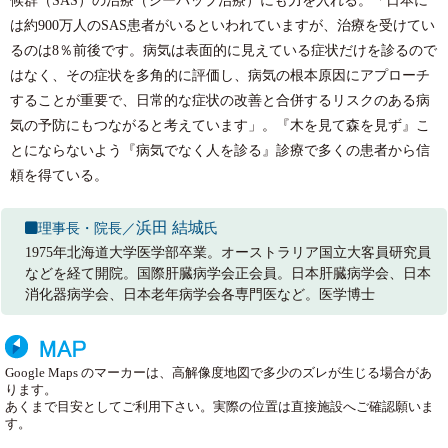
は約900万人のSAS患者がいるといわれていますが、治療を受けてい
るのは8％前後です。病気は表面的に見えている症状だけを診るので
はなく、その症状を多角的に評価し、病気の根本原因にアプローチ
することが重要で、日常的な症状の改善と合併するリスクのある病
気の予防にもつながると考えています」。『木を見て森を見ず』こ
とにならないよう『病気でなく人を診る』診療で多くの患者から信
頼を得ている。
浜田 結城
理事長・院長／
氏
1975年北海道大学医学部卒業。オーストラリア国立大客員研究員
などを経て開院。国際肝臓病学会正会員。日本肝臓病学会、日本
消化器病学会、日本老年病学会各専門医など。医学博士
Google Maps のマーカーは、高解像度地図で多少のズレが生じる場合があ
ります。
あくまで目安としてご利用下さい。実際の位置は直接施設へご確認願いま
す。