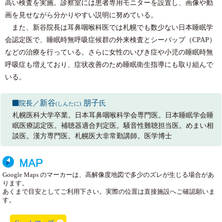
高い検査を実施。診察室には患者専用モニターを設置し、画像や動
画を見せながら分かりやすい説明に努めている。
また、新谷院長は耳鼻咽喉科医では札幌でも数少ない日本睡眠学
会認定医で、睡眠時無呼吸症候群の外来検査とシーパップ（CPAP）
などの治療を行っている。さらに女性のいびき症や小児の睡眠時無
呼吸症も増えており、症状改善のため睡眠衛生指導にも取り組んで
いる。
新谷
朋子
院長／
氏
(
しんたに
)
札幌医科大学卒業。日本耳鼻咽喉科学会専門医。日本睡眠学会睡
眠医療認定医。補聴器適合判定医。騒音性難聴担当医。めまい相
談医。漢方専門医。札幌医大非常勤講師。医学博士
Google Maps のマーカーは、高解像度地図で多少のズレが生じる場合があ
ります。
あくまで目安としてご利用下さい。実際の位置は直接施設へご確認願いま
す。