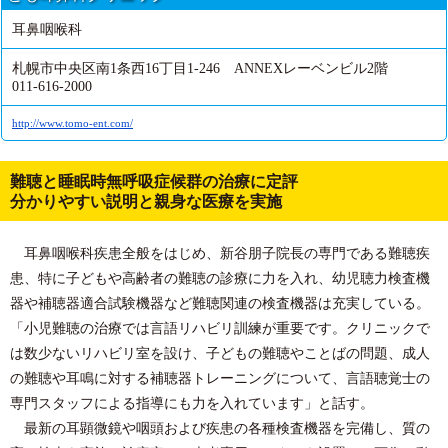
耳鼻咽喉科
札幌市中央区南1条西16丁目1-246 ANNEXレーベンビル2階
011-616-2000
http://www.tomo-ent.com/
難聴と睡眠時無呼吸症候群の治療に定評
分かりやすい説明と親身な医療を実施
耳鼻咽喉科疾患全般をはじめ、新谷朋子院長の専門である難聴疾
患、特に子どもや高齢者の難聴の診療に力を入れ、幼児聴力検査機
器や補聴器適合試験機器など難聴関連の検査機器は充実している。
「小児難聴の治療では言語リハビリ訓練が重要です。クリニックで
は数少ないリハビリ室を設け、子どもの難聴やことばの問題、成人
の難聴や耳鳴に対する補聴器トレーニングについて、言語聴覚士の
専門スタッフによる指導にも力を入れています」と話す。
最新の耳顕微鏡や咽頭および疾患の各種検査機器を完備し、質の