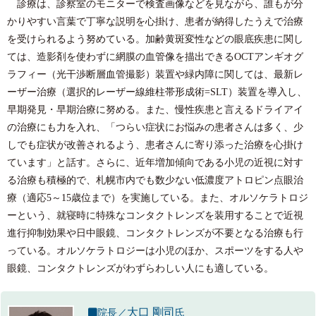
診療は、診察室のモニターで検査画像などを見ながら、誰もが分
かりやすい言葉で丁寧な説明を心掛け、患者が納得したうえで治療
を受けられるよう努めている。加齢黄斑変性などの眼底疾患に関し
ては、造影剤を使わずに網膜の血管像を描出できるOCTアンギオグ
ラフィー（光干渉断層血管撮影）装置や緑内障に関しては、最新レ
ーザー治療（選択的レーザー線維柱帯形成術=SLT）装置を導入し、
早期発見・早期治療に努める。また、慢性疾患と言えるドライアイ
の治療にも力を入れ、「つらい症状にお悩みの患者さんは多く、少
しでも症状が改善されるよう、患者さんに寄り添った治療を心掛け
ています」と話す。さらに、近年増加傾向である小児の近視に対す
る治療も積極的で、札幌市内でも数少ない低濃度アトロピン点眼治
療（適応5～15歳位まで）を実施している。また、オルソケラトロジ
ーという、就寝時に特殊なコンタクトレンズを装用することで近視
進行抑制効果や日中眼鏡、コンタクトレンズが不要となる治療も行
っている。オルソケラトロジーは小児のほか、スポーツをする人や
眼鏡、コンタクトレンズがわずらわしい人にも適している。
大口 剛司
院長／
氏