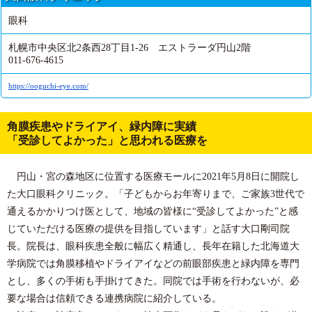
眼科
札幌市中央区北2条西28丁目1-26 エストラーダ円山2階
011-676-4615
https://ooguchi-eye.com/
角膜疾患やドライアイ、緑内障に実績
「受診してよかった」と思われる医療を
円山・宮の森地区に位置する医療モールに2021年5月8日に開院し
た大口眼科クリニック。「子どもからお年寄りまで、ご家族3世代で
通えるかかりつけ医として、地域の皆様に“受診してよかった”と感
じていただける医療の提供を目指しています」と話す大口剛司院
長。院長は、眼科疾患全般に幅広く精通し、長年在籍した北海道大
学病院では角膜移植やドライアイなどの前眼部疾患と緑内障を専門
とし、多くの手術も手掛けてきた。同院では手術を行わないが、必
要な場合は信頼できる連携病院に紹介している。