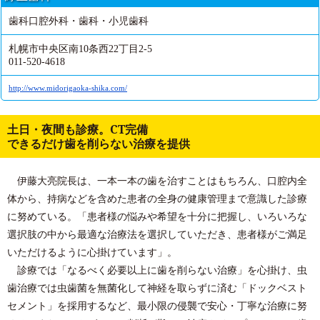
歯科口腔外科・歯科・小児歯科
札幌市中央区南10条西22丁目2-5
011-520-4618
http://www.midorigaoka-shika.com/
土日・夜間も診療。CT完備
できるだけ歯を削らない治療を提供
伊藤大亮院長は、一本一本の歯を治すことはもちろん、口腔内全
体から、持病などを含めた患者の全身の健康管理まで意識した診療
に努めている。「患者様の悩みや希望を十分に把握し、いろいろな
選択肢の中から最適な治療法を選択していただき、患者様がご満足
いただけるように心掛けています」。
診療では「なるべく必要以上に歯を削らない治療」を心掛け、虫
歯治療では虫歯菌を無菌化して神経を取らずに済む「ドックベスト
セメント」を採用するなど、最小限の侵襲で安心・丁寧な治療に努