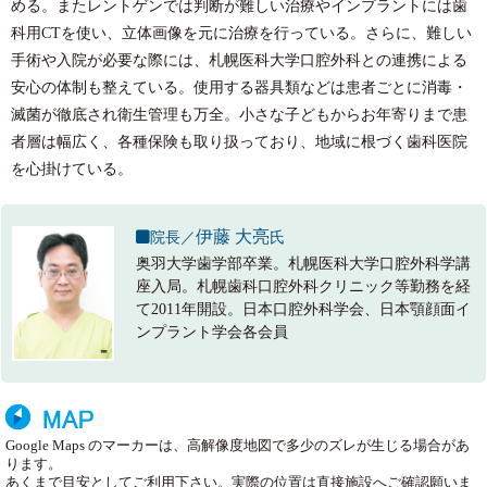
める。またレントゲンでは判断が難しい治療やインプラントには歯
科用CTを使い、立体画像を元に治療を行っている。さらに、難しい
手術や入院が必要な際には、札幌医科大学口腔外科との連携による
安心の体制も整えている。使用する器具類などは患者ごとに消毒・
滅菌が徹底され衛生管理も万全。小さな子どもからお年寄りまで患
者層は幅広く、各種保険も取り扱っており、地域に根づく歯科医院
を心掛けている。
伊藤 大亮
院長／
氏
奥羽大学歯学部卒業。札幌医科大学口腔外科学講
座入局。札幌歯科口腔外科クリニック等勤務を経
て2011年開設。日本口腔外科学会、日本顎顔面イ
ンプラント学会各会員
Google Maps のマーカーは、高解像度地図で多少のズレが生じる場合があ
ります。
あくまで目安としてご利用下さい。実際の位置は直接施設へご確認願いま