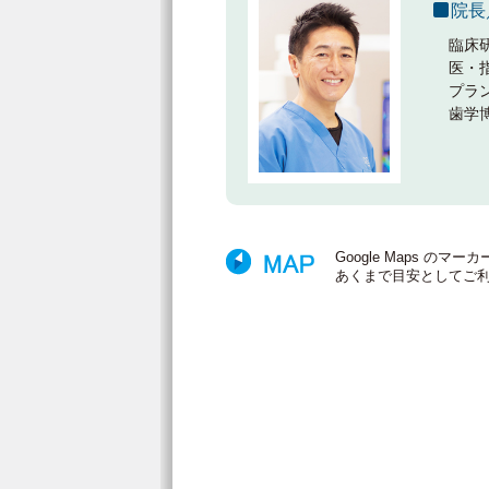
院長
臨床
医・
プラ
歯学
Google Maps 
あくまで目安としてご