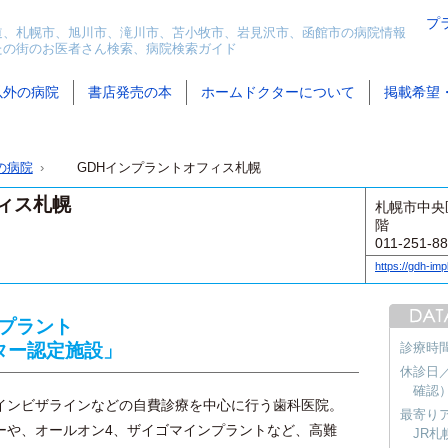
プ
道、札幌市、旭川市、滝川市、苫小牧市、岩見沢市、函館市の病院情報
たの街のお医者さん検索、病院検索ガイド
以外の病院
書店発売の本
ホームドクターについて
掲載希望
の病院
GDHインプラントオフィス札幌
ィス札幌
札幌市中央
階
011-251-8
https://gdh-imp
プラント
ター認定施設」
診療時間／
休診日
確認
ンビザラインなどの自費診療を中心に行う歯科医院。
最寄り
ーや、オールオン4、ザイゴマインプラントなど、高難
JR