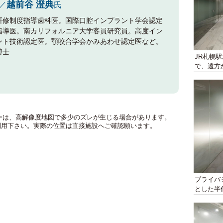
越前谷 澄典
／
氏
研修制度指導歯科医。国際口腔インプラント学会認定
指導医。南カリフォルニア大学客員研究員。高度イン
ント技術認定医。顎咬合学会かみあわせ認定医など。
博士
JR札幌
で、遠方
のマーカーは、高解像度地図で多少のズレが生じる場合があります。
利用下さい。実際の位置は直接施設へご確認願います。
プライバ
とした半