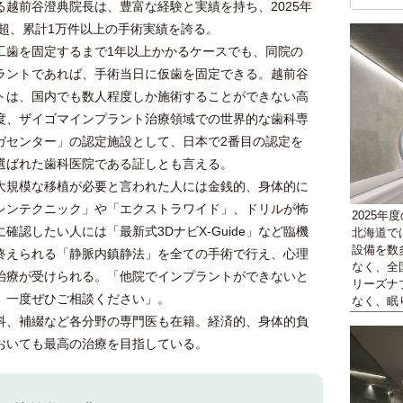
越前谷澄典院長は、豊富な経験と実績を持ち、2025年
本超、累計1万件以上の手術実績を誇る。
歯を固定するまで1年以上かかるケースでも、同院の
ラントであれば、手術当日に仮歯を固定できる。越前谷
トは、国内でも数人程度しか施術することができない高
度、ザイゴマインプラント治療領域での世界的な歯科専
ガセンター」の認定施設として、日本で2番目の認定を
選ばれた歯科医院である証しとも言える。
規模な移植が必要と言われた人には金銭的、身体的に
レンテクニック」や「エクストラワイド」、ドリルが怖
2025年
認したい人には「最新式3DナビX-Guide」など臨機
北海道で
設備を数
終えられる「静脈内鎮静法」を全ての手術で行え、心理
なく、全
治療が受けられる。「他院でインプラントができないと
リーズナ
、一度ぜひご相談ください」。
なく、眠
、補綴など各分野の専門医も在籍。経済的、身体的負
おいても最高の治療を目指している。