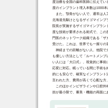
度治療を全国の歯科医師に伝えている
度のインプラント埋入本数は1000
また、顎骨がない人で、通常は人工
北海道先駆けとなるザイゴマインプ
院長が実施するザイゴマインプラン
度な技術が要求される術式で、この
門医のネットワーク組織である「ザ
受けた。これは、世界でも一握りの
神経までの距離がない人、他院で大
も優しい方法として「ルートメンブ
い人には「大口式」、視覚的に事前に確
応変に対応。眠っている間に手術を
的にも安心で、確実なインプラント
言われた方、費用が高くて心配な方
このほかインビザラインや口腔外科
担が最小限で、審美・機能の両面に