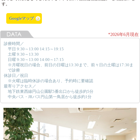
す。
Googleマップ
*2026年6月現在
診療時間／
平日 9:30～13:00 14:15～19:15
土曜 9:30～13:30
日曜 9:30～13:00 14:00～17:15
※月曜祝日の場合、前日の日曜は13:30まで、前々日の土曜は17:30ま
で診療
休診日／祝日
※火曜は臨時休診の場合あり、予約時に要確認
最寄りアクセス／
地下鉄東西線円山公園駅5番出口から徒歩約5分
中央バス・JRバス円山第一鳥居から徒歩約1分