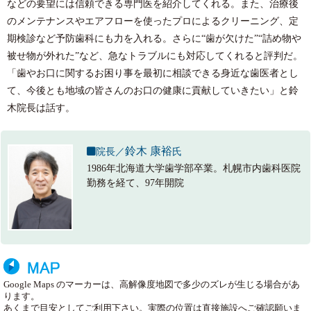
などの要望には信頼できる専門医を紹介してくれる。また、治療後
のメンテナンスやエアフローを使ったプロによるクリーニング、定
期検診など予防歯科にも力を入れる。さらに“歯が欠けた”“詰め物や
被せ物が外れた”など、急なトラブルにも対応してくれると評判だ。
「歯やお口に関するお困り事を最初に相談できる身近な歯医者とし
て、今後とも地域の皆さんのお口の健康に貢献していきたい」と鈴
木院長は話す。
鈴木 康裕
院長／
氏
1986年北海道大学歯学部卒業。札幌市内歯科医院
勤務を経て、97年開院
Google Maps のマーカーは、高解像度地図で多少のズレが生じる場合があ
ります。
あくまで目安としてご利用下さい。実際の位置は直接施設へご確認願いま