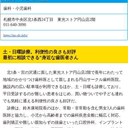
歯科・小児歯科
札幌市中央区北1条西24丁目 東光ストア円山店2階
011-640-3090
https://mc-dc.info/
土・日曜診療。利便性の良さも好評
最初に相談できる“身近な歯医者さん
北1条・宮の沢通に面した東光ストア円山店2階で長年にわたって
地域のかかりつけ歯科医として親しまれる円山サークル歯科医院。
施設内の広い駐車場が利用できるほか、土・日曜も診療しており、
平日受診するのが難しい患者をはじめ、買い物ついでや子ども連れ
でも気軽に通える利便性の良さも好評だ。
診療は、鈴木康裕院長のほか、常勤・非常勤を含む男女3人の歯科
医師と協力し、小児から高齢者までの歯科疾患全般に幅広く対応。
歯列矯正や難しい親知らずの抜歯といった口腔外科、インプラント