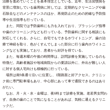
治療を進めていくことを基本理念としている。近年、生活習慣病を
背景に増加している歯周病に対しては、定期的なクリーニングや歯
石除去などのメンテナンスのほか、再発防止のための的確な予防指
導や生活指導も行っている。
また、同院では予防歯科にも力を入れており、ブラッシング指導
や歯のクリーニングなども行っている。予防歯科に関する相談にも
対応してくれる。さらに、自宅でもできるホワイトニング、歯の治
療で神経を取り、色がくすんでしまった部分に行う歯内ホワイトニ
ングなども実施しており、患者から好評を得ている。
また、毎週木曜の午後の時間帯は、訪問診療を実施しているのも
特徴だ。高齢者施設や地域病院からの要請以外に、外出が難しい人
に対する個人宅向けも積極的に行っている。
場所は南9条通り沿いに位置し、1階路面と好アクセス。クリニッ
ク前に専門駐車場もあり、中心部にあって車で通院できるのはあり
がたい。
なお、月・火・水・金曜は、夜6時まで診療を実施。老若男女問わ
ず、自身の歯のことで気になることがあれば、気軽に通えるクリニ
ックだ。