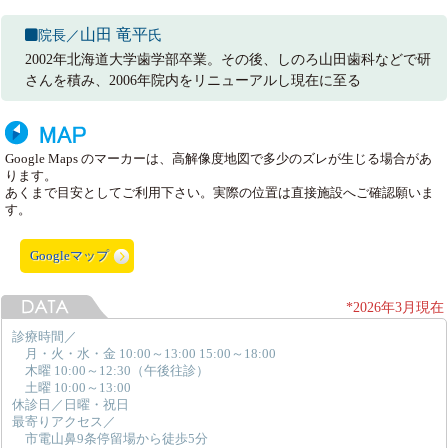
山田 竜平
院長／
氏
2002年北海道大学歯学部卒業。その後、しのろ山田歯科などで研
さんを積み、2006年院内をリニューアルし現在に至る
Google Maps のマーカーは、高解像度地図で多少のズレが生じる場合があ
ります。
あくまで目安としてご利用下さい。実際の位置は直接施設へご確認願いま
す。
Googleマップ
*2026年3月現在
診療時間／
月・火・水・金 10:00～13:00 15:00～18:00
木曜 10:00～12:30（午後往診）
土曜 10:00～13:00
休診日／日曜・祝日
最寄りアクセス／
市電山鼻9条停留場から徒歩5分