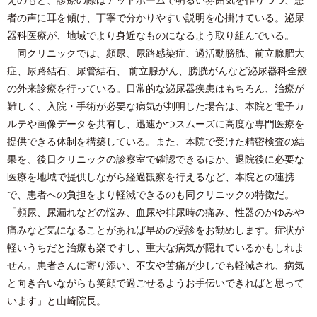
者の声に耳を傾け、丁寧で分かりやすい説明を心掛けている。泌尿
器科医療が、地域でより身近なものになるよう取り組んでいる。
同クリニックでは、頻尿、尿路感染症、過活動膀胱、前立腺肥大
症、尿路結石、尿管結石、 前立腺がん、膀胱がんなど泌尿器科全般
の外来診療を行っている。日常的な泌尿器疾患はもちろん、治療が
難しく、入院・手術が必要な病気が判明した場合は、本院と電子カ
ルテや画像データを共有し、迅速かつスムーズに高度な専門医療を
提供できる体制を構築している。また、本院で受けた精密検査の結
果を、後日クリニックの診察室で確認できるほか、退院後に必要な
医療を地域で提供しながら経過観察を行えるなど、本院との連携
で、患者への負担をより軽減できるのも同クリニックの特徴だ。
「頻尿、尿漏れなどの悩み、血尿や排尿時の痛み、性器のかゆみや
痛みなど気になることがあれば早めの受診をお勧めします。症状が
軽いうちだと治療も楽ですし、重大な病気が隠れているかもしれま
せん。患者さんに寄り添い、不安や苦痛が少しでも軽減され、病気
と向き合いながらも笑顔で過ごせるようお手伝いできればと思って
います」と山崎院長。