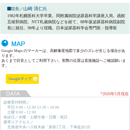
山崎 清仁
院長／
氏
1982年札幌医科大学卒業。同附属病院泌尿器科学講座入局。函館
五稜郭病院、NTT札歳病院などを経て、88年坂泌尿器科病院副院
長に就任。98年より現職。日本泌尿器科学会専門医・指導医
Google Maps のマーカーは、高解像度地図で多少のズレが生じる場合があ
ります。
あくまで目安としてご利用下さい。実際の位置は直接施設へご確認願いま
す。
Googleマップ
*2026年5月現在
診療受付時間／
平日 9:00～12:00 13:30～18:00
土曜 9:00～12:00
休診日／水曜・土曜午後・日曜・祝日
最寄りアクセス／
北海道中央バス桜木線「新富2丁目」下車徒歩2分