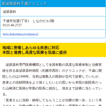
坂泌尿器科千歳クリニック
泌尿器科
千歳市信濃2丁目1 しなのビル2階
0123-40-2727
https://hokujinkai.org/chitose-cl/
地域に密着しあらゆる疾患に対応
本院と連携し高度な医療を迅速に提供
泌尿器科専門医療機関として全国有数の高度な医療体制と治療実
績を誇る坂泌尿器科病院（札幌市西区）のクリニックが、千歳に開
院したのは1998年。当初は複数人の医師が交代で診察していたが、
患者との信頼関係をより強くしたいとの思いから本院の副院長だっ
た山崎清仁医師が常勤の院長に就任し、現在まで診療に当たってい
る。
「患者さんに信頼・納得してもらうことが治療の第一歩」という考
えのもと、診療の際はアットホームで明るい雰囲気を作りつつ、患