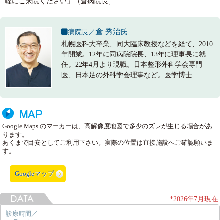
軽にご来院ください」（倉病院長）
倉 秀治
病院長／
氏
札幌医科大卒業、同大臨床教授などを経て、2010
年開業。12年に同病院院長、13年に理事長に就
任。22年4月より現職。日本整形外科学会専門
医、日本足の外科学会理事など。医学博士
Google Maps のマーカーは、高解像度地図で多少のズレが生じる場合があ
ります。
あくまで目安としてご利用下さい。実際の位置は直接施設へご確認願いま
す。
Googleマップ
*2026年7月現在
診療時間／