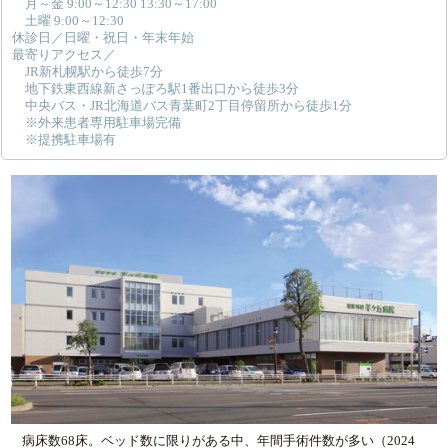
月～金 9:00～12:30 13:30～17:00
土曜 9:00～12:30
休診日／日曜・祝日・年末年始
最寄りアクセス／
JR新札幌駅から徒歩7分
地下鉄東西線新さっぽろ駅1番出口から徒歩3分
中央バス・JR北海道バス青葉町2丁目停留所から徒歩1分
※外来患者専用駐車場完備
※提携駐車場有
病床数68床。ベッド数に限りがある中、年間手術件数が多い（2024