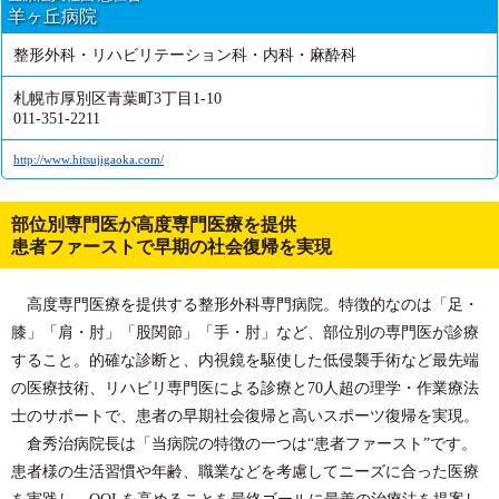
羊ヶ丘病院
整形外科・リハビリテーション科・内科・麻酔科
札幌市厚別区青葉町3丁目1-10
011-351-2211
http://www.hitsujigaoka.com/
部位別専門医が高度専門医療を提供
患者ファーストで早期の社会復帰を実現
高度専門医療を提供する整形外科専門病院。特徴的なのは「足・
膝」「肩・肘」「股関節」「手・肘」など、部位別の専門医が診療
すること。的確な診断と、内視鏡を駆使した低侵襲手術など最先端
の医療技術、リハビリ専門医による診療と70人超の理学・作業療法
士のサポートで、患者の早期社会復帰と高いスポーツ復帰を実現。
倉秀治病院長は「当病院の特徴の一つは“患者ファースト”です。
患者様の生活習慣や年齢、職業などを考慮してニーズに合った医療
を実践し、QOLを高めることを最終ゴールに最善の治療法を提案し