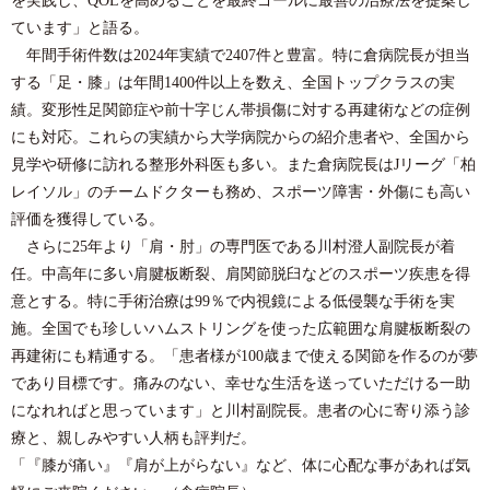
ています」と語る。
年間手術件数は2024年実績で2407件と豊富。特に倉病院長が担当
する「足・膝」は年間1400件以上を数え、全国トップクラスの実
績。変形性足関節症や前十字じん帯損傷に対する再建術などの症例
にも対応。これらの実績から大学病院からの紹介患者や、全国から
見学や研修に訪れる整形外科医も多い。また倉病院長はJリーグ「柏
レイソル」のチームドクターも務め、スポーツ障害・外傷にも高い
評価を獲得している。
さらに25年より「肩・肘」の専門医である川村澄人副院長が着
任。中高年に多い肩腱板断裂、肩関節脱臼などのスポーツ疾患を得
意とする。特に手術治療は99％で内視鏡による低侵襲な手術を実
施。全国でも珍しいハムストリングを使った広範囲な肩腱板断裂の
再建術にも精通する。「患者様が100歳まで使える関節を作るのが夢
であり目標です。痛みのない、幸せな生活を送っていただける一助
になれればと思っています」と川村副院長。患者の心に寄り添う診
療と、親しみやすい人柄も評判だ。
「『膝が痛い』『肩が上がらない』など、体に心配な事があれば気