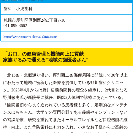
歯科・小児歯科
札幌市厚別区厚別西2条3丁目7-10
011-895-3662
https://www.nogawa-dental-clinic.com/
「お口」の健康管理と機能向上に貢献
家族ぐるみで通える“地域の歯医者さん”
北13条・北郷通り沿い、厚別西二条郵便局隣に開院して30年以上
にわたって地域に密着した医療を提供している野川歯科クリニッ
ク。2023年4月からは野川哲義前院長の理念を継承し、2代目となる
野川敏史氏が新院長に就任、医師2人体制で診療にあたっている。
「開院当初から長く通われている患者様も多く、定期的なメンテナ
ンスはもちろん、大学での専門分野である義歯やインプラントなど
の補綴治療、研究を重ねてきたオーラルフレイルなど口腔機能の維
持・向上、また予防歯科にも力を入れ、小さなお子様からご高齢の