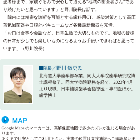
患者様まで、家族ぐるみで安心して通える“地域の歯医者さん”であ
り続けたいと思っています」と野川院長は話す。
院内には精密な診断を可能とする歯科用CT、感染対策として高圧
蒸気滅菌器や口腔外バキュームなど各種最新機器を完備。
「お口は食事や会話など、日常生活で大切なものです。地域の皆様
の日常が少しでも楽しいものになるようお手伝いできればと思って
います」（野川院長）
野川 敏史
院長／
氏
北海道大学歯学部卒業。同大大学院歯学研究院博
士課程修了。同大学病院勤務を経て、2023年4月
より現職。日本補綴歯学会指導医・専門医ほか。
歯学博士
Google Maps のマーカーは、高解像度地図で多少のズレが生じる場合があ
ります。
あくまで目安としてご利用下さい。実際の位置は直接施設へご確認願いま