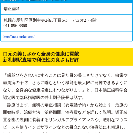
矯正歯科
札幌市厚別区厚別中央2条5丁目6-3 デュオ2・4階
011-896-8868
http://anne-ortho.com/
口元の美しさから全身の健康に貢献
新札幌駅直結で利便性の良さも好評
「歯並びをきれいにすることは見た目の美しさだけでなく、虫歯や
歯周病の予防、さらに噛むという機能を最大限に発揮できるように
なり、全身的な健康増進にもつながります」と、日本矯正歯科学会
認定医で臨床指導医の井上則子院長は話す。
診療はまず、無料の矯正相談（要電話予約）から始まり、治療の
開始時期、治療方法、治療期間、治療費などを詳しく説明。矯正装
置を歯の裏側に装着するリンガルアプライアンスや、透明なマウス
ピースを使うインビザラインなどの目立たない治療法にも精通し、