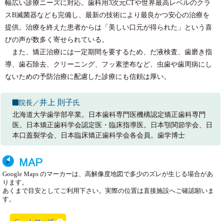
幅広い診療ニーズに対応。歯科用3次元CTや世界最高レベルのクラ
スB滅菌器なども完備し、最新の技術により最良かつ安心の治療を
提供。治療を終えた患者からは「美しい口元が得られた」という喜
びの声が数多く寄せられている。
また、矯正治療には一定期間を要するため、だ液検査、歯磨き指
導、歯石除去、クリーニング、フッ素塗布など、虫歯や歯周病にし
ないための予防治療に配慮した診療にも信頼は厚い。
井上 則子
院長／
氏
北海道大学歯学部卒業。日本歯科専門医機構認定矯正歯科専門
医。日本矯正歯科学会認定医・臨床指導医。日本顎関節学会、日
本口蓋裂学会、日本臨床矯正歯科学会各会員。歯学博士
Google Maps のマーカーは、高解像度地図で多少のズレが生じる場合があ
ります。
あくまで目安としてご利用下さい。実際の位置は直接施設へご確認願いま
す。