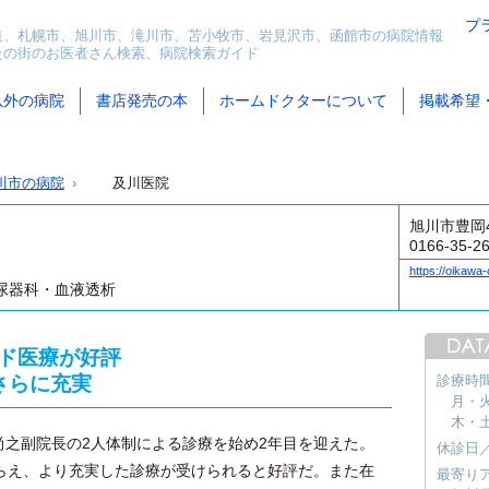
プ
道、札幌市、旭川市、滝川市、苫小牧市、岩見沢市、函館市の病院情報
たの街のお医者さん検索、病院検索ガイド
以外の病院
書店発売の本
ホームドクターについて
掲載希望
川市の病院
及川医院
旭川市豊岡4
0166-35-2
https://oikawa-c
尿器科・血液透析
ド医療が好評
さらに充実
診療時
月・火・
木・土 
尚之副院長の2人体制による診療を始め2年目を迎えた。
休診日
らえ、より充実した診療が受けられると好評だ。また在
最寄り