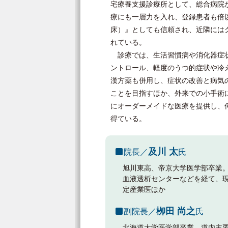
宅療養支援診療所として、総合病院
療にも一層力を入れ、登録患者も倍
床）』としても信頼され、近隣には
れている。
診療では、生活習慣病や消化器症状
ントロール、軽度のうつ的症状や冷
漢方薬も併用し、症状の改善と病気
ことを目指すほか、外来での小手術
にオーダーメイドな医療を提供し、
得ている。
及川 太
院長／
氏
旭川東高、帝京大学医学部卒業
血液透析センターなどを経て、
定産業医ほか
栁田 尚之
副院長／
氏
北海道大学医学部卒業。道内主要