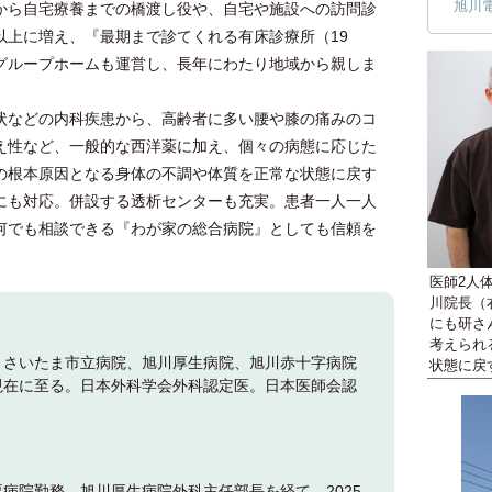
旭川
から自宅療養までの橋渡し役や、自宅や施設への訪問診
以上に増え、『最期まで診てくれる有床診療所（19
グループホームも運営し、長年にわたり地域から親しま
などの内科疾患から、高齢者に多い腰や膝の痛みのコ
え性など、一般的な西洋薬に加え、個々の病態に応じた
の根本原因となる身体の不調や体質を正常な状態に戻す
にも対応。併設する透析センターも充実。患者一人一人
何でも相談できる『わが家の総合病院』としても信頼を
医師2人
川院長（
にも研さ
考えられ
。さいたま市立病院、旭川厚生病院、旭川赤十字病院
状態に戻
現在に至る。日本外科学会外科認定医。日本医師会認
病院勤務、旭川厚生病院外科主任部長を経て、2025