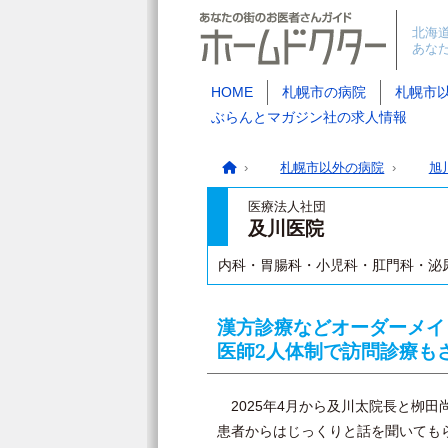
北海
あな
HOME
札幌市の病院
札幌市
ぶらんとマガジン社の求人情報
札幌市以外の病院
旭
医療法人社団
及川医院
内科・胃腸科・小児科・肛門科・泌
漢方診療などオーダーメイ
医師2人体制で訪問診療も
2025年4月から及川太院長と栁田
患者からはじっくりと話を聞いても