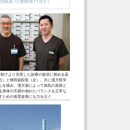
電気軌道バス豊岡4条7丁目すぐ
体制でより充実した診療の提供に努める及
右）と栁田副院長（左）。共に漢方医学
んを積み、漢方薬によって病気の原因と
る身体の不調や崩れたバランスを正常な
すための体質改善にも力を注ぐ