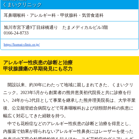
くまいクリニック
耳鼻咽喉科・アレルギー科・甲状腺科・気管食道科
旭川市宮下通9丁目緑橋通り たまメディカルビル3階
0166-24-8733
https://kumai-clinic.or.jp/
アレルギー性疾患の診断と治療
甲状腺腫瘍の早期発見にも尽力
開設以来、約30年にわたって地域に親しまれてきた、くまいクリ
ニック。2023年5月から創業者の熊井恵美初代院長と共に診療を行
い、24年から2代目として事業を継承した熊井理美院長は、大学卒業
後、公立能登総合病院などで耳鼻咽喉科および頭頸部外科の疾患に
幅広く対応してきた経験を持つ。
中でも花粉症などのアレルギー性疾患の診断と治療を得意とし、
内服薬で効果が得られないアレルギー性鼻炎にはレーザーを使った
外来での下甲介粘膜焼灼術を行うほか、スギ花粉症やダニアレルギ