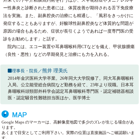
ー性鼻炎と診断された患者には、体質改善が期待される舌下免疫療
法を実施。また、副鼻腔炎の治療にも精通し、「風邪をきっかけに
発症することもありますが、好酸球性副鼻腔炎など体質的な問題が
原因の場合もあるため、症状が長引くようであれば一度専門医の受
診をお勧めします」と話す。
院内には、エコー装置や耳鼻咽喉科用CTなどを備え、甲状腺腫瘍
（良性・悪性）などの早期発見と治療にも力を入れる。
熊井 理美
理事長・院長／
氏
2014年金沢医科大学卒業。26年同大大学院修了。同大耳鼻咽喉科
入局。公立能登総合病院など勤務を経て、23年より現職。日本耳
鼻咽喉科頭頸部外科学会認定耳鼻咽喉科専門医・認定補聴器相談
医・認定騒音性難聴担当医ほか。医学博士
Google Maps のマーカーは、高解像度地図で多少のズレが生じる場合があ
ります。
あくまで目安としてご利用下さい。実際の位置は直接施設へご確認願いま
す。