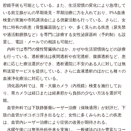
腔鏡手術も可能としている。また、生活習慣の変化により急増して
いる前立腺がんの早期発見・早期治療に力を入れており、PSA血液
検査の実施や市民講演会による啓蒙活動も行っている。さらに、女
性に特有の疾患（骨盤臓器脱など）や、多く見られる疾患（尿失禁
や過活動膀胱など）を専門に診療する女性泌尿器科（予約制）も設
置し、電話・メールでの相談も可能だ。
内科では専門の慢性腎臓病のほか、かぜや生活習慣病などの診療
も行っている。透析療法は夜間透析や在宅透析、腹膜透析など、患
者に応じた療法選択ができ、透析通院に不安のある人に対しては無
料送迎サービスを提供している。さらに血液透析のほかにも種々の
血液浄化療法に対応している。
消化器内科では、胃・大腸カメラ（内視鏡）検査を施行してお
り、胃カメラは経口または経鼻腔から負担の少ない方法を選択可
能。
血管外科では下肢静脈瘤レーザー治療（保険適用）が好評だ。下
肢の血管がボコボコ浮き出るなど、女性に多くみられるこの疾患
は、血管内レーザー治療により症状の改善が期待される。
水曜午後には整形外科外来を実施し、一般健診のほか豊富なコー