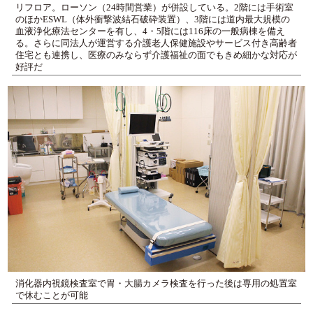
リフロア。ローソン（24時間営業）が併設している。2階には手術室
のほかESWL（体外衝撃波結石破砕装置）、3階には道内最大規模の
血液浄化療法センターを有し、4・5階には116床の一般病棟を備え
る。さらに同法人が運営する介護老人保健施設やサービス付き高齢者
住宅とも連携し、医療のみならず介護福祉の面でもきめ細かな対応が
好評だ
消化器内視鏡検査室で胃・大腸カメラ検査を行った後は専用の処置室
で休むことが可能