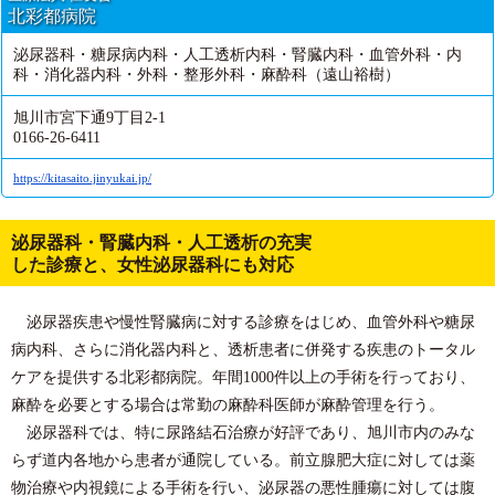
北彩都病院
泌尿器科・糖尿病内科・人工透析内科・腎臓内科・血管外科・内
科・消化器内科・外科・整形外科・麻酔科（遠山裕樹）
旭川市宮下通9丁目2-1
0166-26-6411
https://kitasaito.jinyukai.jp/
泌尿器科・腎臓内科・人工透析の充実
した診療と、女性泌尿器科にも対応
泌尿器疾患や慢性腎臓病に対する診療をはじめ、血管外科や糖尿
病内科、さらに消化器内科と、透析患者に併発する疾患のトータル
ケアを提供する北彩都病院。年間1000件以上の手術を行っており、
麻酔を必要とする場合は常勤の麻酔科医師が麻酔管理を行う。
泌尿器科では、特に尿路結石治療が好評であり、旭川市内のみな
らず道内各地から患者が通院している。前立腺肥大症に対しては薬
物治療や内視鏡による手術を行い、泌尿器の悪性腫瘍に対しては腹