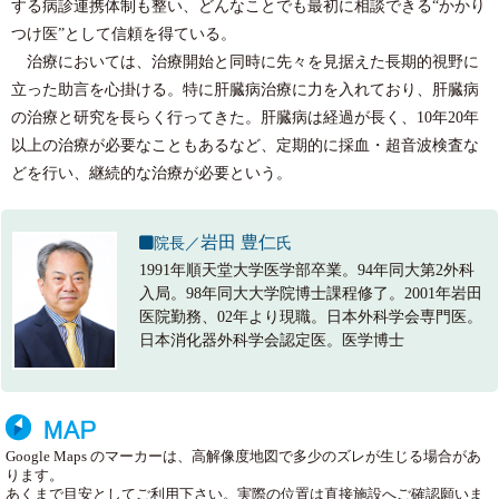
する病診連携体制も整い、どんなことでも最初に相談できる“かかり
つけ医”として信頼を得ている。
治療においては、治療開始と同時に先々を見据えた長期的視野に
立った助言を心掛ける。特に肝臓病治療に力を入れており、肝臓病
の治療と研究を長らく行ってきた。肝臓病は経過が長く、10年20年
以上の治療が必要なこともあるなど、定期的に採血・超音波検査な
どを行い、継続的な治療が必要という。
岩田 豊仁
院長／
氏
1991年順天堂大学医学部卒業。94年同大第2外科
入局。98年同大大学院博士課程修了。2001年岩田
医院勤務、02年より現職。日本外科学会専門医。
日本消化器外科学会認定医。医学博士
Google Maps のマーカーは、高解像度地図で多少のズレが生じる場合があ
ります。
あくまで目安としてご利用下さい。実際の位置は直接施設へご確認願いま