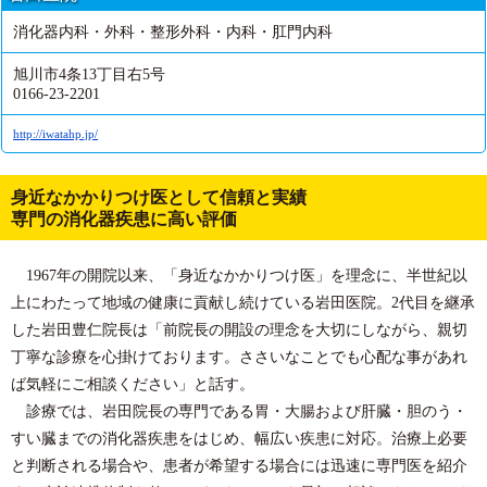
消化器内科・外科・整形外科・内科・肛門内科
旭川市4条13丁目右5号
0166-23-2201
http://iwatahp.jp/
身近なかかりつけ医として信頼と実績
専門の消化器疾患に高い評価
1967年の開院以来、「身近なかかりつけ医」を理念に、半世紀以
上にわたって地域の健康に貢献し続けている岩田医院。2代目を継承
した岩田豊仁院長は「前院長の開設の理念を大切にしながら、親切
丁寧な診療を心掛けております。ささいなことでも心配な事があれ
ば気軽にご相談ください」と話す。
診療では、岩田院長の専門である胃・大腸および肝臓・胆のう・
すい臓までの消化器疾患をはじめ、幅広い疾患に対応。治療上必要
と判断される場合や、患者が希望する場合には迅速に専門医を紹介