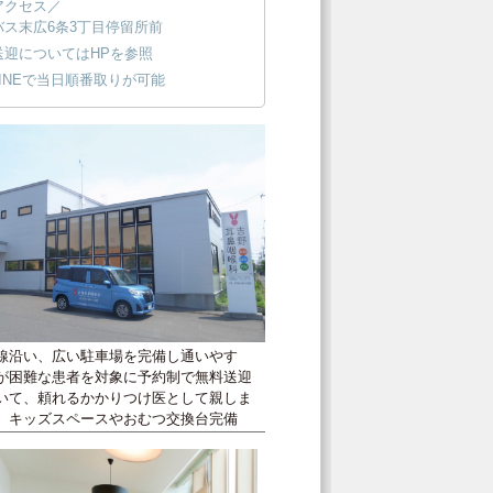
アクセス／
バス末広6条3丁目停留所前
送迎についてはHPを参照
INEで当日順番取りが可能
線沿い、広い駐車場を完備し通いやす
が困難な患者を対象に予約制で無料送迎
いて、頼れるかかりつけ医として親しま
。キッズスペースやおむつ交換台完備