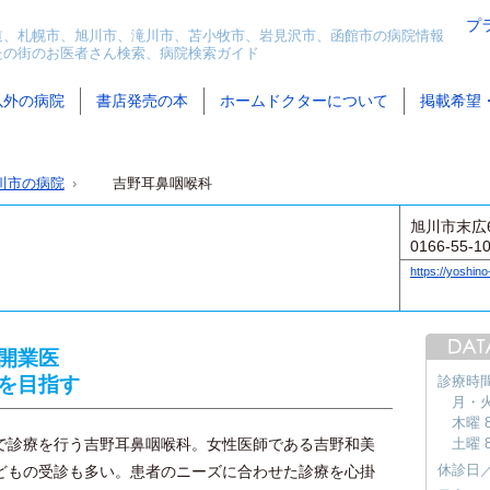
プ
道、札幌市、旭川市、滝川市、苫小牧市、岩見沢市、函館市の病院情報
たの街のお医者さん検索、病院検索ガイド
以外の病院
書店発売の本
ホームドクターについて
掲載希望
川市の病院
吉野耳鼻咽喉科
旭川市末広6
0166-55-1
https://yoshino-
開業医
を目指す
診療時
月・火・
木曜 8
診療を行う吉野耳鼻咽喉科。女性医師である吉野和美
土曜 8
休診日
どもの受診も多い。患者のニーズに合わせた診療を心掛