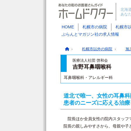
北海
あな
HOME
札幌市の病院
札幌市
ぶらんとマガジン社の求人情報
札幌市以外の病院
旭
医療法人社団 啓和会
吉野耳鼻咽喉科
耳鼻咽喉科・アレルギー科
道北で唯一、女性の耳鼻科
患者のニーズに応える治療
院長ほか全員女性の院内スタッフで
院長の親しみやすさから、母親や子