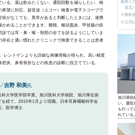
最寄り
ている。薬は飲みたくない、通院回数を減らしたい、検
道北
の希望に対応。超音波（エコー）検査や電子スコープで
※無料
症状がなくても、異常があると判断したときには、連携
※公式L
確かめることができます。難聴、喉頭蓋炎、甲状腺の疾
初診では耳・鼻・喉・頸部の全てを診るようにしていま
の存在と通い慣れたクリニックで検査できることは患者
、レントゲンよりも詳細な画像情報が得られ、高い精度
鼻腔炎、鼻骨骨折などの疾患の診断に役立てている。
吉野 和美
／
氏
医科大学医学部卒業。旭川医科大学病院、旭川厚生病
旭川環状
どを経て、2015年1月より現職。日本耳鼻咽喉科学会
い。通院
医。医学博士
も行って
れている