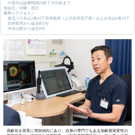
※受付は診療時間の終了30分前まで
休診日／日曜・祝日
最寄りアクセス／
道北バス永山2条19丁目停留所（上川合同支庁前）および永山6条18丁
目停留所から徒歩約3分
JR永山駅から徒歩8分
高齢化を背景に増加傾向にあり、自身の専門でもある加齢黄斑変性の