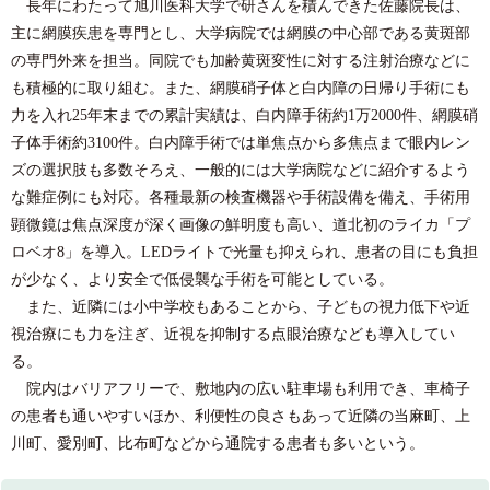
長年にわたって旭川医科大学で研さんを積んできた佐藤院長は、
主に網膜疾患を専門とし、大学病院では網膜の中心部である黄斑部
の専門外来を担当。同院でも加齢黄斑変性に対する注射治療などに
も積極的に取り組む。また、網膜硝子体と白内障の日帰り手術にも
力を入れ25年末までの累計実績は、白内障手術約1万2000件、網膜硝
子体手術約3100件。白内障手術では単焦点から多焦点まで眼内レン
ズの選択肢も多数そろえ、一般的には大学病院などに紹介するよう
な難症例にも対応。各種最新の検査機器や手術設備を備え、手術用
顕微鏡は焦点深度が深く画像の鮮明度も高い、道北初のライカ「プ
ロベオ8」を導入。LEDライトで光量も抑えられ、患者の目にも負担
が少なく、より安全で低侵襲な手術を可能としている。
また、近隣には小中学校もあることから、子どもの視力低下や近
視治療にも力を注ぎ、近視を抑制する点眼治療なども導入してい
る。
院内はバリアフリーで、敷地内の広い駐車場も利用でき、車椅子
の患者も通いやすいほか、利便性の良さもあって近隣の当麻町、上
川町、愛別町、比布町などから通院する患者も多いという。