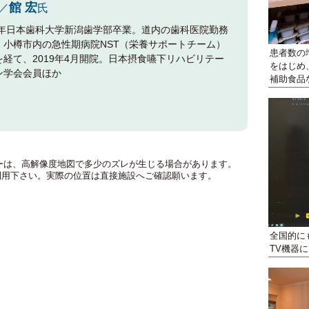
館 宏
／
氏
93年日本歯科大学新潟歯学部卒業。道内の歯科医院勤務
、小樽市内の急性期病院NST（栄養サポートチーム）
患者数の
を経て、2019年4月開院。日本摂食嚥下リハビリテー
をはじめ
ン学会会員ほか
補助食品
のマーカーは、高解像度地図で多少のズレが生じる場合があります。
利用下さい。実際の位置は直接施設へご確認願います。
全国的に
TV機器