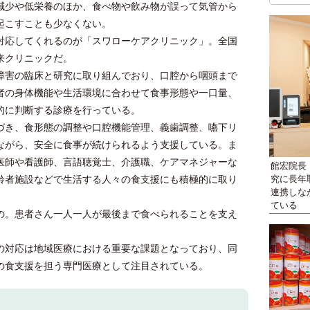
減少や低栄養のほか、食べ物や飲み物が誤って気管から
起こすことも少なくない。
応してくれるのが「スワローケアクリニック」。全国
来クリニックだ。
害の臨床と研究に取り組んでおり、口腔から咽頭まで
者の身体機能や生活環境に合わせて食事形態や一口量、
的に判断する診療を行っている。
き、食形態の調整や口腔機能管理、義歯調整、嚥下リ
ながら、安全に食事が続けられるよう支援している。ま
医師や看護師、言語聴覚士、介護職、ケアマネジャーな
館宏院長
齢者施設などで生活する人々の食支援にも積極的に取り
究に長年
連携しな
ている
の。患者さん一人一人が最後まで食べられることを支え
対応は地域医療における重要な課題となっており、同
の食支援を担う専門医療として注目されている。